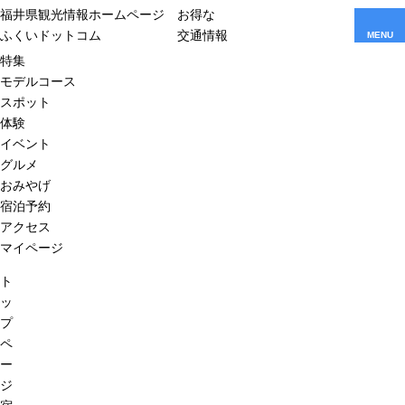
福井県観光情報ホームページ
お得な
ふくいドットコム
交通情報
MENU
特集
モデルコース
スポット
体験
イベント
グルメ
おみやげ
宿泊予約
アクセス
マイページ
ト
ッ
プ
ペ
ー
ジ