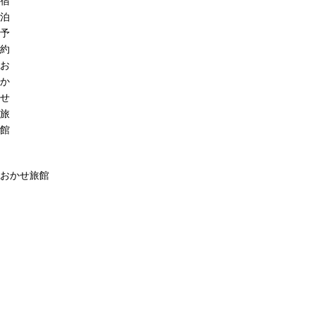
宿
泊
予
約
お
か
せ
旅
館
おかせ旅館