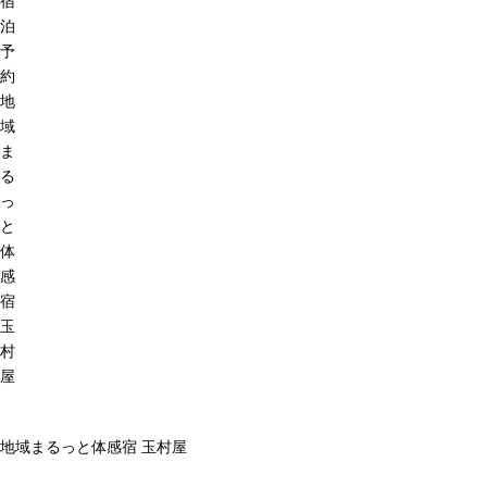
宿
泊
予
約
地
域
ま
る
っ
と
体
感
宿
玉
村
屋
地域まるっと体感宿 玉村屋