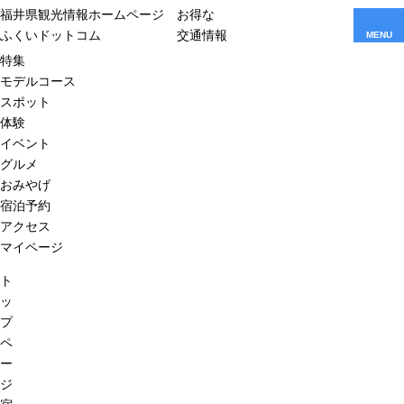
福井県観光情報ホームページ
お得な
ふくいドットコム
交通情報
MENU
特集
モデルコース
スポット
体験
イベント
グルメ
おみやげ
宿泊予約
アクセス
マイページ
ト
ッ
プ
ペ
ー
ジ