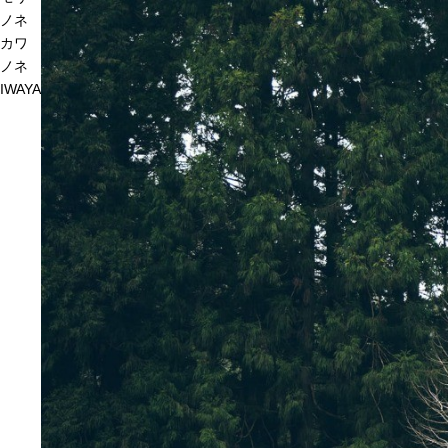
ノネ
カワ
ノネ
IWAYA