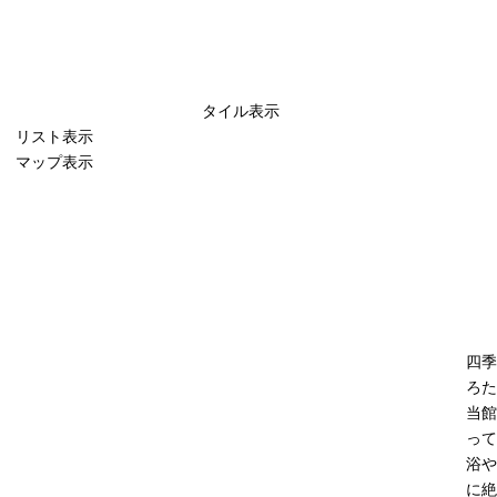
タイル表示
リスト表示
マップ表示
四季
ろた
当館
って
浴や
に絶