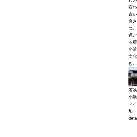
変わ
古い
良さ
つ、
過ご
る環
小浜
文化
き…
若狭
小浜
マイ
加
deta