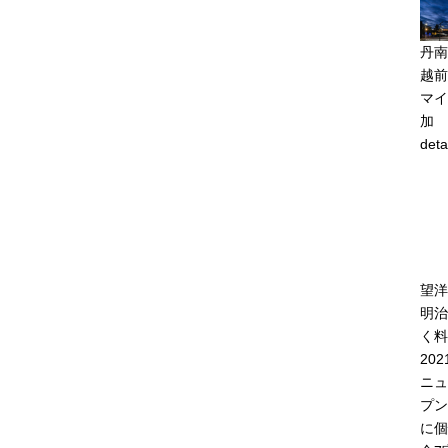
丹南
越前
マイ
加
deta
望洋
明治
く料
20
ニュ
プン
に個