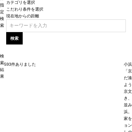
カテゴリを選択
指
こだわり条件を選択
定
現在地からの距離
検
索
検索
検
索
593
件ありました
小浜
結
「京
果
だ湊
よう
京文
き、
並み
浜。
家を
ョン
しの