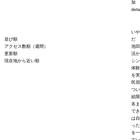
加
deta
いや
並び順
だ
アクセス数順（週間）
池田
更新順
活か
現在地から近い順
シン
体験
を実
民宿
つい
組限
名ま
でき
は自
った
を一
てい