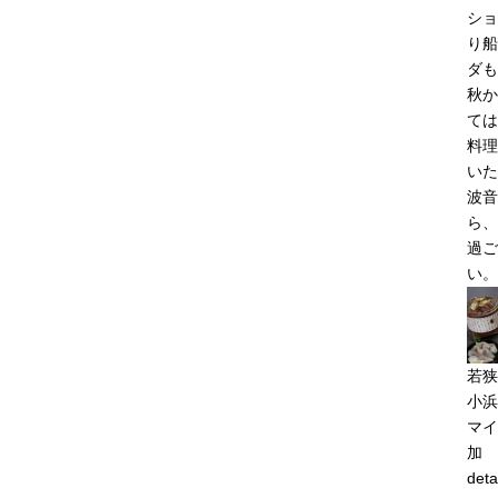
ショ
り船
ダも
秋か
ては
料理
いた
波音
ら、
過ご
い。
若狭
小浜
マイ
加
deta