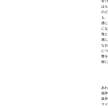
全7
はも
のど
も、
感じ
にな
海と
感じ
なお
につ
蟹を
材に
あわ
福井
坂井
マイ