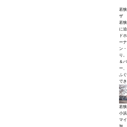
若狭
ザ
若狭
に迫
ドホ
ーナ
ン・
り。
＆バ
ー、
ふぐ
でき
若狭
小浜
マイ
加