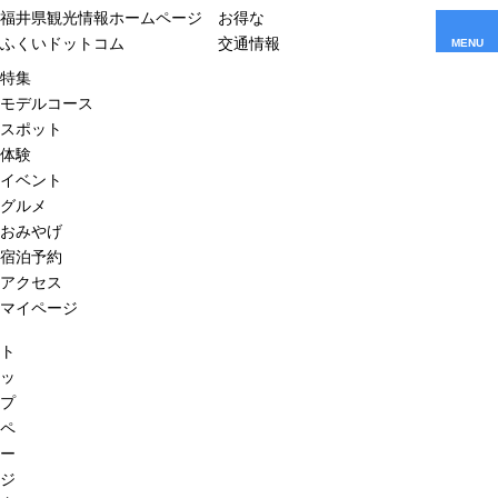
福井県観光情報ホームページ
お得な
ふくいドットコム
交通情報
MENU
特集
モデルコース
スポット
体験
イベント
グルメ
おみやげ
宿泊予約
アクセス
マイページ
ト
ッ
プ
ペ
ー
ジ