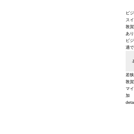
ビジ
スイ
敦賀
あり
ビジ
適で
若狭
敦賀
マイ
加
deta