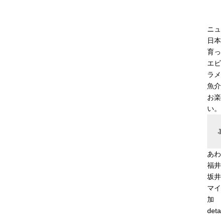
ニュ
日本
育っ
エビ
ラメ
魚介
お楽
い。
あわ
福井
坂井
マイ
加
deta