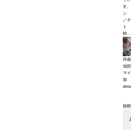
す。
ン 
／チ
ト 
時…
丹南
池田
マイ
加
deta
旅館