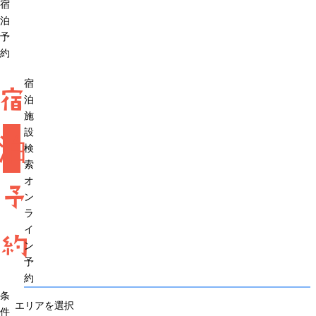
宿
泊
予
約
宿
宿
泊
施
設
泊
検
索
オ
予
ン
ラ
イ
約
ン
予
約
条
エリアを選択
件