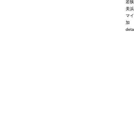
若狭
美浜
マイ
加
deta