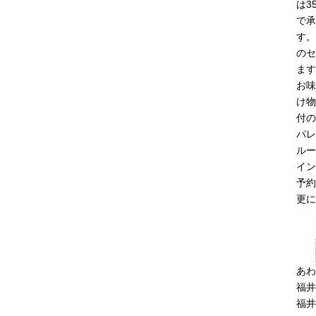
は3
で承
す。
のセ
ます
お味
け物
付の
パレ
ルー
イン
予約
更に
あわ
福井
福井