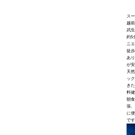
スー
越前
武生
約5
ニエ
徒歩
あり
が安
天然
ック
きた
料健
朝食
張、
に便
です