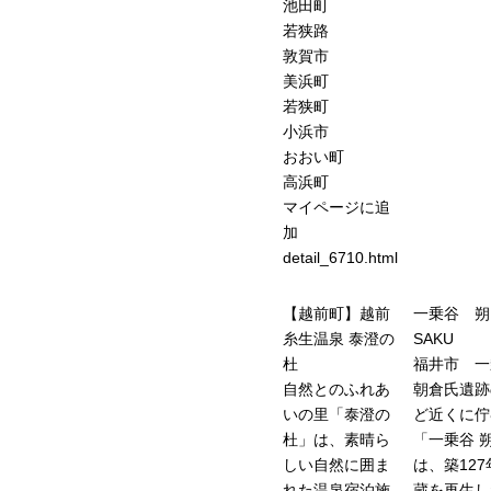
池田町
若狭路
敦賀市
美浜町
若狭町
小浜市
おおい町
高浜町
マイページに追
加
detail_6710.html
【越前町】越前
一乗谷 
糸生温泉 泰澄の
SAKU
杜
福井市 一
自然とのふれあ
朝倉氏遺跡
いの里「泰澄の
ど近くに佇
杜」は、素晴ら
「一乗谷 
しい自然に囲ま
は、築127
れた温泉宿泊施
蔵を再生し