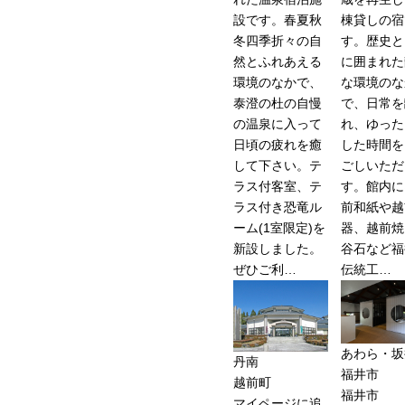
設です。春夏秋
棟貸しの宿
冬四季折々の自
す。歴史と
然とふれあえる
に囲まれた
環境のなかで、
な環境のな
泰澄の杜の自慢
で、日常を
の温泉に入って
れ、ゆった
日頃の疲れを癒
した時間を
して下さい。テ
ごしいただ
ラス付客室、テ
す。館内に
ラス付き恐竜ル
前和紙や越
ーム(1室限定)を
器、越前焼
新設しました。
谷石など福
ぜひご利…
伝統工…
あわら・坂
丹南
福井市
越前町
福井市
マイページに追