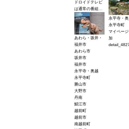
ドロイドテレビ
は通常の番組…
永平寺・奥
永平寺町
マイページ
あわら・坂井・
加
福井市
detail_482
あわら市
坂井市
福井市
永平寺・奥越
永平寺町
勝山市
大野市
丹南
鯖江市
越前町
越前市
南越前町