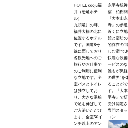
HOTEL cooju福
永平寺親禅
井（恐竜ホテ
宿 柏樹關
ル）
『大本山永
九頭竜川の畔、
寺』の参道
福井大橋の北に
近くに立地
位置するホテル
館と宿坊の
です。国道8号
的存在の“
線に面しており
しむ宿”で
各観光地へのご
快適な設備
旅行やお仕事で
ービスのな
のご利用に便利
誰もが気軽
な立地です。全
の世界”を
室バスとトイレ
ることがで
は独立してお
す。『大本
り、大きな湯船
平寺』で研
で足を伸ばして
受け認定さ
ご入浴いただけ
専門スタッ
ます。全室50イ
コン…
ンチ以上のアン