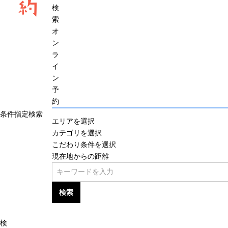
約
検
索
オ
ン
ラ
イ
ン
予
約
条件指定検索
エリアを選択
カテゴリを選択
こだわり条件を選択
現在地からの距離
検索
検