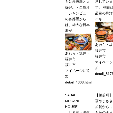
も効果抜群と大
意していま
好評。・全館オ
す。 朝食は
ーシャンビュー
品目の和洋
の各部屋から
イキ…
は、雄大な日本
海が…
あわら・坂
福井市
あわら・坂井・
福井市
福井市
マイページ
福井市
加
マイページに追
detail_817
加
detail_4308.html
SABAE
【越前町】
MEGANE
宿やまざき
HOUSE
加賀から古
「世界三⼤眼鏡
をそのまま