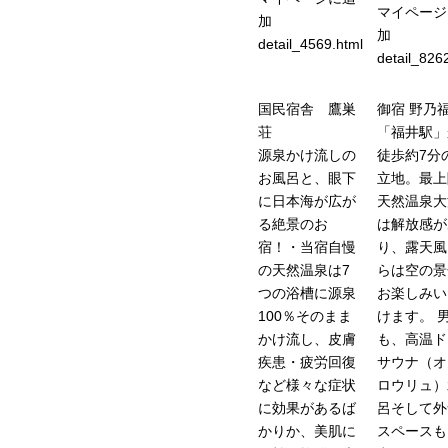
マイページ
加
加
detail_4569.html
detail_826
国民宿舎 鷹巣
御宿 野乃
荘
「福井駅」
源泉かけ流しの
徒歩約7分
お風呂と、眼下
立地。最上
に日本海が広が
天然温泉大
る絶景のお
は解放感が
宿！・当宿自慢
り、露天風
の天然温泉は7
らは空の景
つの浴槽に源泉
お楽しみい
100％そのまま
けます。 
かけ流し、皮膚
も、高温ド
疾患・疲労回復
サウナ（オ
など様々な症状
ロウリュ）
に効果があるば
呂そして外
かりか、美肌に
スペースも