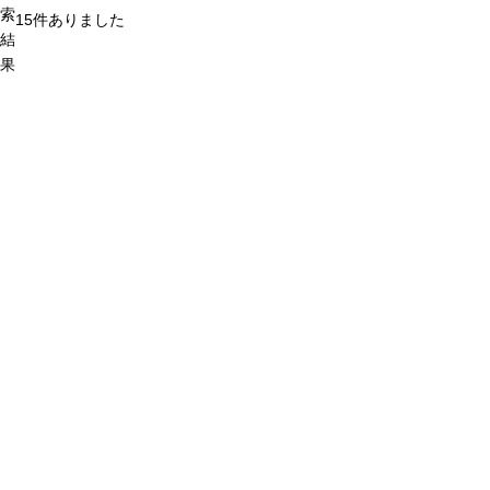
索
15
件ありました
結
果