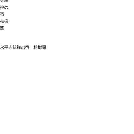
寺親
禅の
宿
柏樹
關
永平寺親禅の宿 柏樹關