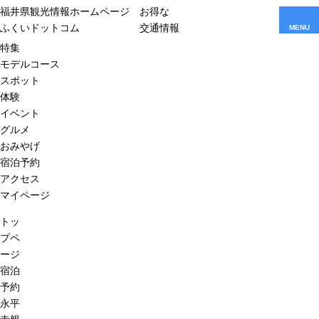
福井県観光情報ホームページ
お得な
ふくいドットコム
交通情報
MENU
特集
モデルコース
スポット
体験
イベント
グルメ
おみやげ
宿泊予約
アクセス
マイページ
トッ
プペ
ージ
宿泊
予約
永平