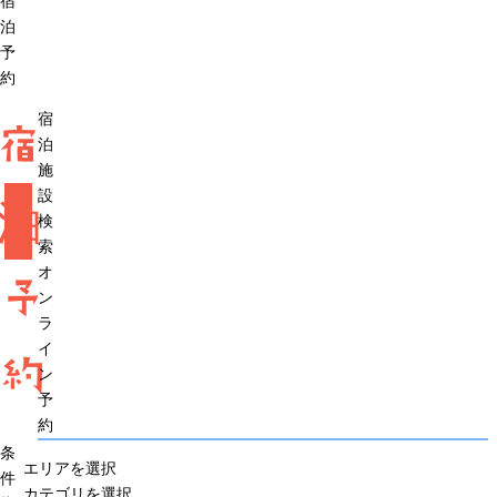
宿
泊
予
約
宿
宿
泊
施
設
泊
検
索
オ
予
ン
ラ
イ
約
ン
予
約
条
エリアを選択
件
カテゴリを選択