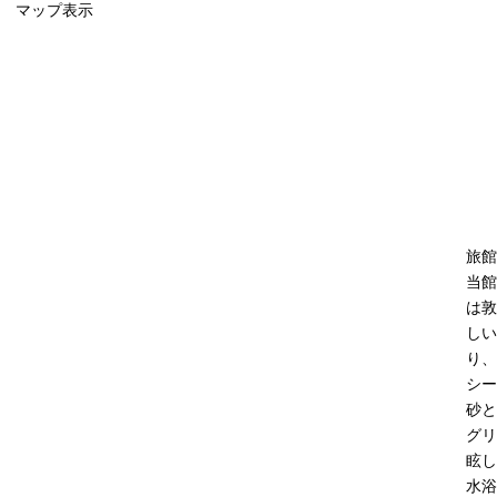
マップ表示
旅館
当館
は敦
しい
り、
シー
砂と
グリ
眩し
水浴