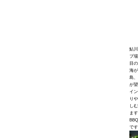
鮎川
プ場
目の
海が
島、
が望
イン
りや
しむ
ます
BB
です