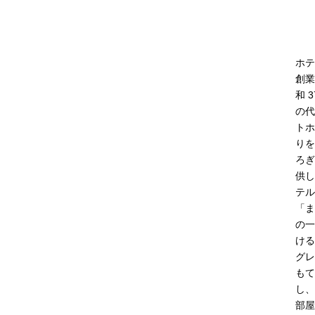
ホテ
創業
和 
の代
トホ
りを
ろぎ
供し
テル
「ま
の一
ける
グレ
もて
し、
部屋