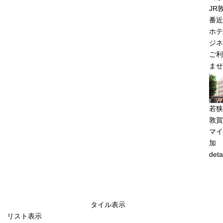
JR
番近
ホテ
ジネ
ご利
ませ
若狭
敦賀
マイ
加
deta
タイル表示
リスト表示