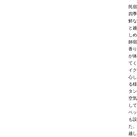
民宿
四季
鮮な
と越
しめ
師宿
香り
が体
てく
イク
心し
る様
タン
空気
して
ベッ
も設
た。
越し