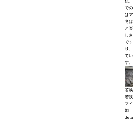
桜、
での
はア
冬は
と楽
しさ
です
り、
てい
す。
若狭
若狭
マイ
加
deta