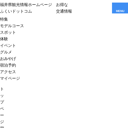
福井県観光情報ホームページ
お得な
ふくいドットコム
交通情報
MENU
特集
モデルコース
スポット
体験
イベント
グルメ
おみやげ
宿泊予約
アクセス
マイページ
ト
ッ
プ
ペ
ー
ジ