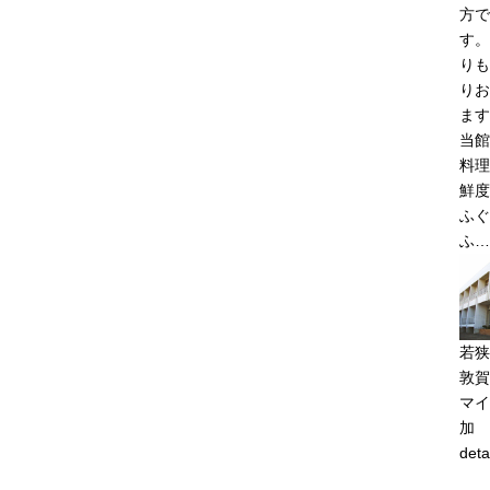
方で
す。
りも
りお
ます
当館
料理
鮮度
ふぐ
ふ…
若狭
敦賀
マイ
加
deta