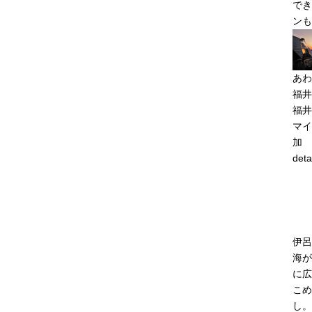
でき
ンも
あわ
福井
福井
マイ
加
deta
伊呂
海が
に広
こめ
し。