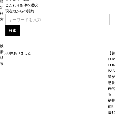
指
こだわり条件を選択
定
現在地からの距離
検
索
検索
検
索
593
件ありました
【越
結
ロマ
果
FOR
BAS
星が
息吹
自然
る、
福井
前町
臨む