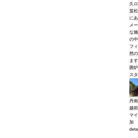
久ロ
笈松
にあ
メー
な施
の中
フィ
然の
ます
囲炉
スタ
丹南
越前
マイ
加
deta