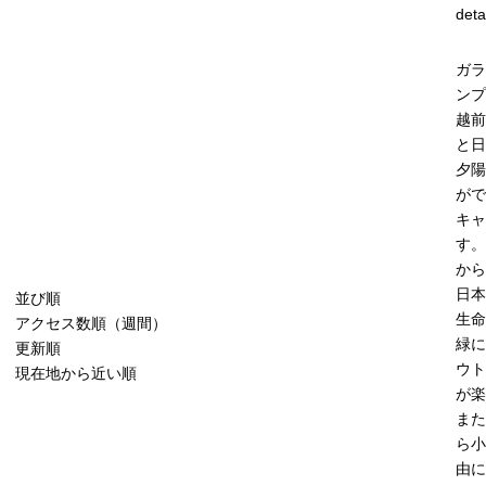
deta
ガラ
ンプ
越前
と日
夕陽
がで
キャ
す。
から
日本
並び順
生命
アクセス数順（週間）
緑に
更新順
ウト
現在地から近い順
が楽
また
ら小
由に