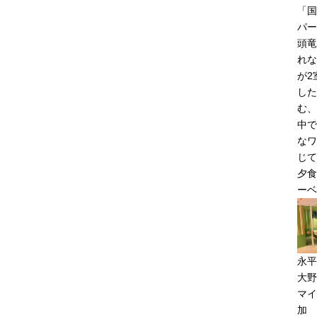
「
パー
頭竜
れな
が2
した
む、
中で
なワ
じて
夕食
ーベ
永平
大野
マイ
加