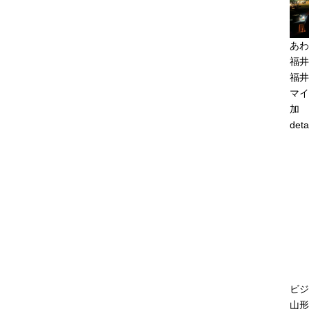
あわ
福井
福井
マイ
加
deta
ビジ
山形