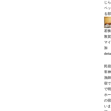
じら
ペッ
る部
若狭
敦賀
マイ
加
deta
民宿
常神
漁師
宿で
で明
ホー
の宿
いま