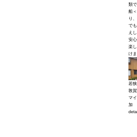
類で
船＜
り、
でも
えし
安心
楽し
けま
若狭
敦賀
マイ
加
deta