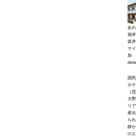
あわ
福井
坂井
マイ
加
deta
国民
ホテ
（恐
大野
リア
産出
られ
静か
のエ