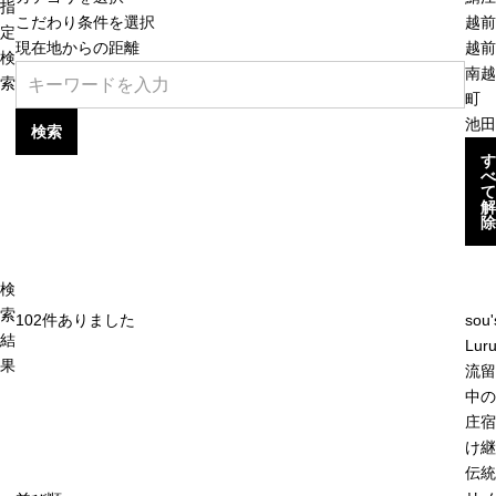
指
こだわり条件を選択
越前
定
現在地からの距離
越前
検
南越
索
町
池田
検索
す
べ
て
解
除
検
索
102
件ありました
sou'
結
Lur
果
流留
中の
庄宿
け継
伝統