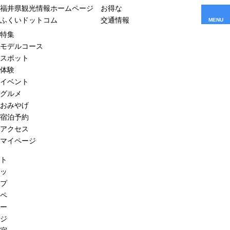
福井県観光情報ホームページ
お得な
ふくいドットコム
交通情報
MENU
特集
モデルコース
スポット
体験
イベント
グルメ
おみやげ
宿泊予約
アクセス
マイページ
ト
ッ
プ
ペ
ー
ジ