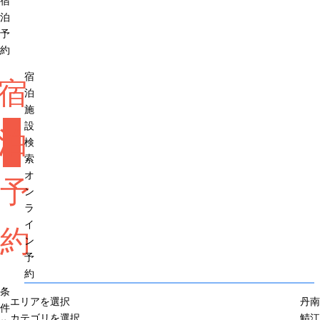
宿
泊
予
約
宿
宿
泊
施
設
泊
検
索
オ
予
ン
ラ
イ
約
ン
予
約
条
エリアを選択
丹南
件
カテゴリを選択
鯖江