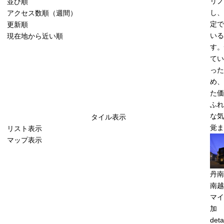
リノ
並び順
し、
アクセス数順（週間）
定で
更新順
いる
現在地から近い順
す。
てい
った
め、
た価
ふれ
な気
タイル表示
覚ま
リスト表示
マップ表示
丹南
南越
マイ
加
deta