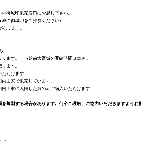
かの御城印販売窓口にお越し下さい。
五城の御城印をご持参ください）
があります。
み
なります。 ※越前大野城の開館時間は
コチラ
売します。
いただけます。
旧内山家
で販売しています。
旧内山家に入館した方のみご購入いただけます。
場を規制する場合があります。
何卒ご理解、ご協力いただきますようお