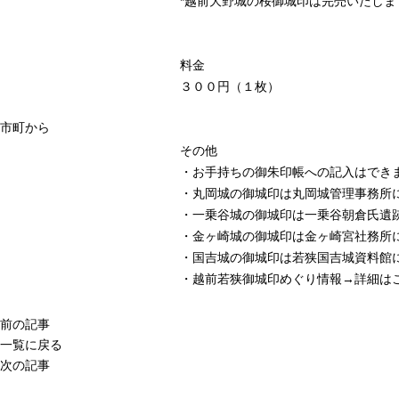
*越前大野城の桜御城印は完売いたし
料金
３００円（１枚）
市町から
その他
・お手持ちの御朱印帳への記入はでき
・丸岡城の御城印は
丸岡城管理事務所
・一乗谷城の御城印は
一乗谷朝倉氏遺
・金ヶ崎城の御城印は
金ヶ崎宮社務所
・国吉城の御城印は
若狭国吉城資料館
・越前若狭御城印めぐり情報→
詳細は
前の記事
一覧に戻る
次の記事