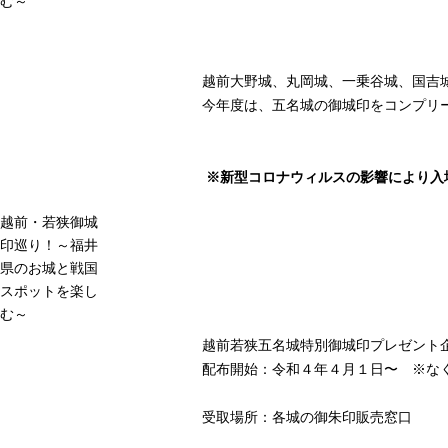
む～
越前大野城、丸岡城、一乗谷城、国吉
今年度は、五名城の御城印をコンプリ
※新型コロナウィルス
の影響により入
越前・若狭御城
印巡り！～福井
県のお城と戦国
スポットを楽し
む～
越前若狭五名城特別御城印プレゼント
配布開始：令和４年４月１日〜 ※な
受取場所：各城の御朱印販売窓口