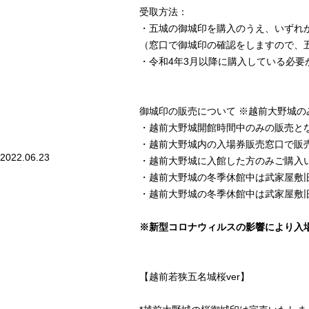
受取方法：
・五城の御城印を購入のうえ、いずれ
（窓口で御城印の確認をしますので、
・令和4年3月以降に購入している必要
御城印の販売について ※越前大野城の
・越前大野城開館時間中のみの販売と
・越前大野城内の入場券販売窓口で販
2022.06.23
・越前大野城に入館した方のみご購入
・越前大野城の冬季休館中は
武家屋敷
・越前大野城の冬季休館中は武家屋敷
※
新型コロナウィルス
の影響により入
【越前若狭五名城桜ver】