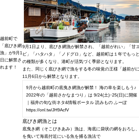
越前町で
「底びき網
9月1日より、底びき網漁が解禁され、「越前がれい」「甘
漁」が9月1
ビ」「ハタハタ」「ノドグロ」など、越前町は１年でもっ
日に解禁さ
の種類が多くなり、港町が活気づく季節となります。
れます！
また、同じく底びき網で漁をする冬の味覚の王様「越前が
11月6日から解禁となります。
9月から越前町の底曳き網漁が解禁！ 海の幸を楽しもう♪
2022年の「越前さかなまつり」は 9/24(土)･25(日)に開催
｜福井の旬な街ネタ&情報ポータル 読みもの ふーぽ
https://onl.tw/JH9AcfV
底びき網漁とは
底曳き網（そこびきあみ）漁は、海底に袋状の網をおろし
を曳いて海底付近にいる魚を捕る漁法で