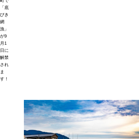
町で
「底
びき
網
漁」
が9
月1
日に
解禁
され
ま
す！