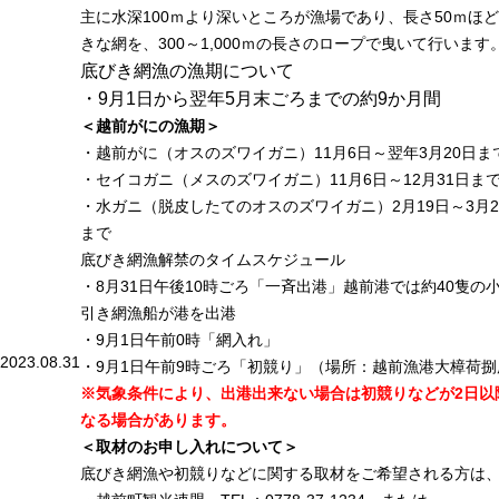
主に水深100ｍより深いところが漁場であり、長さ50ｍほ
きな網を、300～1,000ｍの長さのロープで曳いて行います
底びき網漁の漁期について
・9月1日から翌年5月末ごろまでの約9か月間
＜越前がにの漁期＞
・越前がに（オスのズワイガニ）11月6日～翌年3月20日ま
・セイコガニ（メスのズワイガニ）11月6日～12月31日ま
・水ガニ（脱皮したてのオスのズワイガニ）2月19日～3月2
まで
底びき網漁解禁のタイムスケジュール
・8月31日午後10時ごろ「一斉出港」越前港では約40隻の
引き網漁船が港を出港
・9月1日午前0時「網入れ」
2023.08.31
・9月1日午前9時ごろ「初競り」（場所：越前漁港大樟荷捌
※気象条件により、出港出来ない場合は初競りなどが2日以
なる場合があります。
＜取材のお申し入れについて＞
底びき網漁や初競りなどに関する取材をご希望される方は