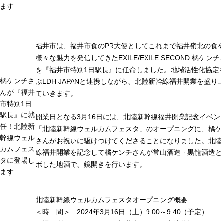
ます
福井市は、福井市食のPR大使としてこれまで福井嶺北の食
様々な魅力を発信してきたEXILE/EXILE SECOND 橘ケン
を『福井市特別1日駅長』に任命しました。地域活性化協定
橘ケンチさ
ぶLDH JAPANと連携しながら、北陸新幹線福井開業を盛り
んが『福井
ていきます。
市特別1日
駅長』に就
開業日となる3月16日には、北陸新幹線福井開業記念イベン
任！北陸新
「北陸新幹線ウェルカムフェスタ」のオープニングに、橘
幹線ウェル
さんがお祝いに駆けつけてくださることになりました。北
カムフェス
線福井開業を記念して橘ケンチさんが常山酒造・黒龍酒造
タに登場し
ボした地酒で、鏡開きを行います。
ます
北陸新幹線ウェルカムフェスタオープニング概要
＜時 間＞ 2024年3月16日（土）9:00～9:40（予定）