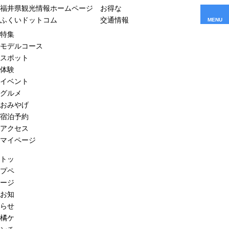
福井県観光情報ホームページ
お得な
ふくいドットコム
交通情報
MENU
特集
モデルコース
スポット
体験
イベント
グルメ
おみやげ
宿泊予約
アクセス
マイページ
トッ
プペ
ージ
お知
らせ
橘ケ