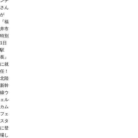
ンチ
さん
が
『福
井市
特別
1日
駅
長』
に就
任！
北陸
新幹
線ウ
ェル
カム
フェ
スタ
に登
場し