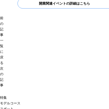
開業関連イベントの詳細はこちら
前
の
記
事
一
覧
に
戻
る
次
の
記
事
特集
モデルコース
スポット