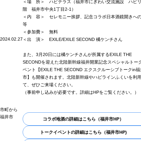
＜場 所＞ ハピテラス（福井市にぎわい交流施設 ハピリ
階 福井市中央1丁目2-1）
＜内 容＞ セレモニー挨拶、記念コラボ日本酒鏡開きへ
等
＜参加費＞ 無料
2024.02.27
＜出 演＞ EXILE/EXILE SECOND 橘ケンチさん
また、3月20日には橘ケンチさんが所属するEXILE THE
SECONDを迎えた北陸新幹線福井開業記念スペシャルトー
ベント【EXILE THE SECOND エクスクルーシブトークin
市】も開催されます。北陸新幹線やハピラインふくいを利
て、ぜひご来場ください。
（事前申し込みが必要です。詳細はHPをご覧ください。）
市町から
福井市
コラボ地酒の詳細はこちら（福井市HP）
トークイベントの詳細はこちら（福井市HP)