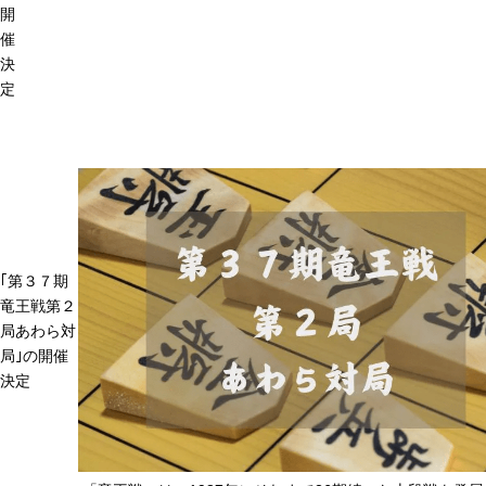
開
催
決
定
｢第３７期
竜王戦第２
局あわら対
局｣の開催
決定