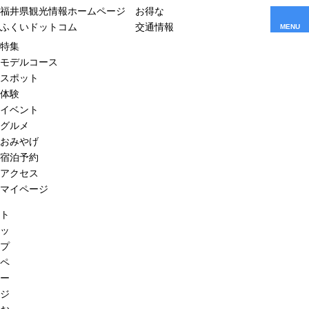
福井県観光情報ホームページ
お得な
ふくいドットコム
交通情報
MENU
特集
モデルコース
スポット
体験
イベント
グルメ
おみやげ
宿泊予約
アクセス
マイページ
ト
ッ
プ
ペ
ー
ジ