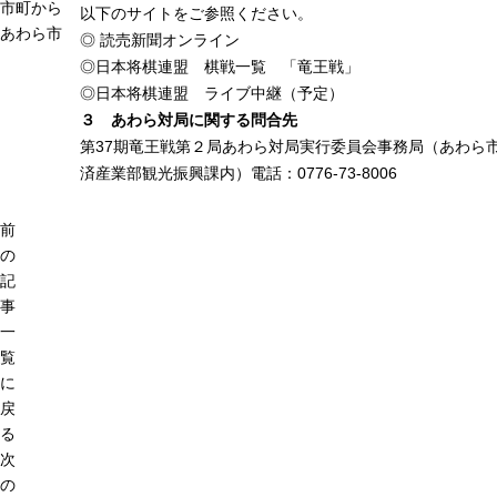
市町から
以下のサイトをご参照ください。
あわら市
◎
読売新聞オンライン
◎
日本将棋連盟 棋戦一覧 「竜王戦」
◎
日本将棋連盟 ライブ中継（予定）
３ あわら対局に関する問合先
第37期竜王戦第２局あわら対局実行委員会事務局（あわら
済産業部観光振興課内）電話：0776-73-8006
前
の
記
事
一
覧
に
戻
る
次
の