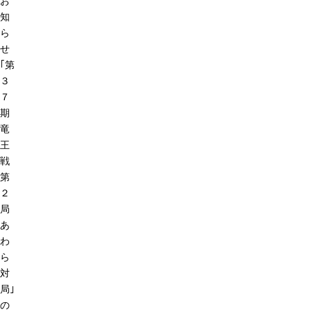
お
知
ら
せ
｢第
３
７
期
竜
王
戦
第
２
局
あ
わ
ら
対
局｣
の