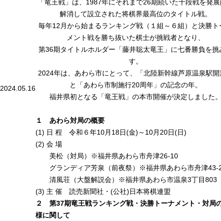
「竜王戦」は、1987年にそれまで26期続いた十段戦を発
解消して設立された将棋界最高位のタイトル戦。
毎年12月から始まるランキング戦（１組～６組）と決勝ト
メント戦を勝ち抜いた棋士が挑戦者となり、
第36期タイトルホルダー「藤井聡太竜王」に七番勝負を挑
す。
2024年は、あわら市にとって、「北陸新幹線芦原温泉駅開
と「あわら市制施行20周年」の記念の年。
2024.05.16
福井県初となる「竜王戦」の本市開催が決定しました
１ あわら対局の概要
(1) 日 程 令和６年10月18日(金)～10月20日(日)
(2) 会 場
美松（対局）※福井県あわら市舟津26-10
グランディア芳泉（前夜祭）※福井県あわら市舟津43-2
清風荘（大盤解説会）※福井県あわら市温泉3丁目803
(3) 主 催 読売新聞社・(公社)日本将棋連盟
２ 第37期竜王戦ランキング戦・決勝トーナメント・対局
様に関して