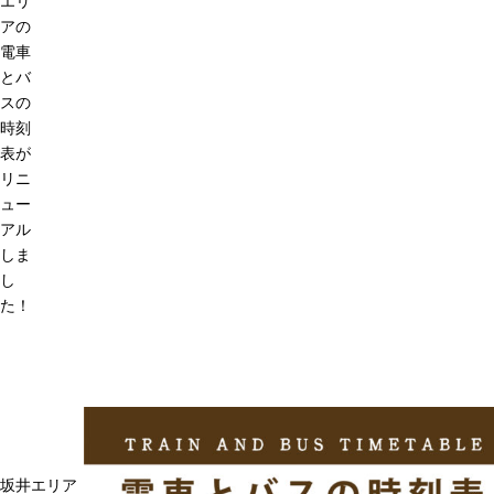
エリ
アの
電車
とバ
スの
時刻
表が
リニ
ュー
アル
しま
し
た！
坂井エリア