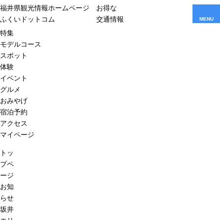
福井県観光情報ホームページ
お得な
ふくいドットコム
交通情報
MENU
特集
モデルコース
スポット
体験
イベント
グルメ
おみやげ
宿泊予約
アクセス
マイページ
トッ
プペ
ージ
お知
らせ
坂井