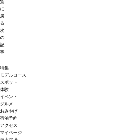
覧
に
戻
る
次
の
記
事
特集
モデルコース
スポット
体験
イベント
グルメ
おみやげ
宿泊予約
アクセス
マイページ
海水浴場