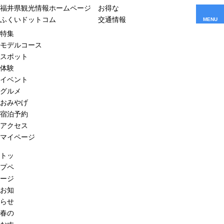
福井県観光情報ホームページ
お得な
ふくいドットコム
交通情報
MENU
特集
モデルコース
スポット
体験
イベント
グルメ
おみやげ
宿泊予約
アクセス
マイページ
トッ
プペ
ージ
お知
らせ
春の