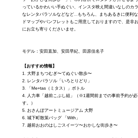
っているかわいい手ぬぐい、インスタ映え間違いなしのカ
なレンタパラソルなどなど...もちろん、まちあるきに便利
ドマップやパンフレットもご用意しておりますので、是非
にお立ち寄りくださいませ。
モデル：安田直加、安田早紀、田原佳名子
【おすすめ情報】
1. 大野まちつむぎ〜てぬぐい散歩〜
2. レンタパラソル「いろとりどり」
3. 「Me+tas（ミタス）」ボトル
4. 人力車「越前こぶし組」
（※1週間前までの事前予約が必
す。）
5. おさんぽアートミュージアム 大野
6. 城下町散策バッグ 「With」
7. 越前おおのはしごスイーツ〜おかしな街歩き〜