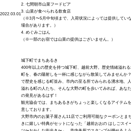
2. 七間朝市山菜フードピア
3. 山菜が食べられる飲食店
2022.03.01
（※3月〜5月中旬頃まで、入荷状況によっては提供してい
場合があります。）
4. めぐみごはん
（※一部のお宿では山菜の提供はございません。）
城下町でまちあるき
400年以上の歴史を持つ城下町、越前大野。歴史情緒溢れる
町を、春の陽射しを一杯に感じながら散策してみませんか
で歴史を感じる町並み、市内の至る所でみられる湧水地、
溢れる町の人たち、そんな大野の町を歩いてみれば、あな
の発見があるはず！
観光協会では、まちあるきがちょっと楽しくなるアイテム
意しております。
大野市内のお菓子屋さん11店でご利用可能なクーポンとま
きに嬉しい特典がセットになった「越前おおの はしごスイ
ツ〜おかしな街歩き〜」、市内各所でスタンプが押せるよ