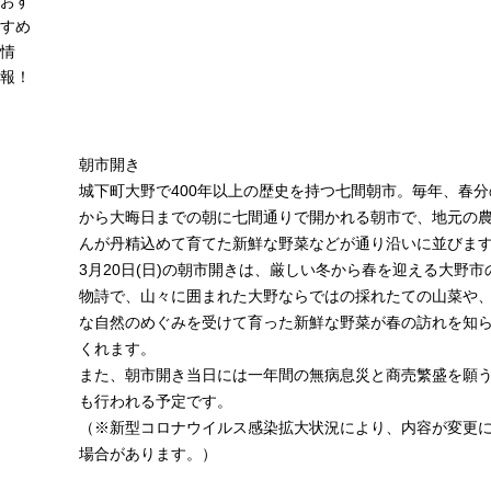
おす
すめ
情
報！
朝市開き
城下町大野で400年以上の歴史を持つ七間朝市。毎年、春分
から大晦日までの朝に七間通りで開かれる朝市で、地元の
んが丹精込めて育てた新鮮な野菜などが通り沿いに並びま
3月20日(日)の朝市開きは、厳しい冬から春を迎える大野市
物詩で、山々に囲まれた大野ならではの採れたての山菜や
な自然のめぐみを受けて育った新鮮な野菜が春の訪れを知
くれます。
また、朝市開き当日には一年間の無病息災と商売繁盛を願
も行われる予定です。
（※新型コロナウイルス感染拡大状況により、内容が変更
場合があります。）