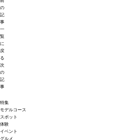
前
の
記
事
一
覧
に
戻
る
次
の
記
事
特集
モデルコース
スポット
体験
イベント
グルメ