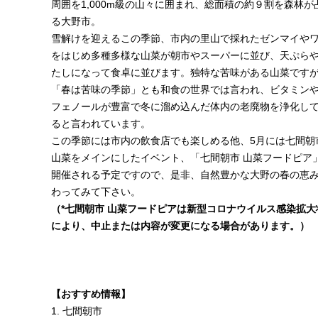
周囲を1,000m級の山々に囲まれ、総面積の約９割を森林が
る大野市。
雪解けを迎えるこの季節、市内の里山で採れたゼンマイや
をはじめ多種多様な山菜が朝市やスーパーに並び、天ぷら
たしになって食卓に並びます。独特な苦味がある山菜です
「春は苦味の季節」とも和食の世界では言われ、ビタミン
フェノールが豊富で冬に溜め込んだ体内の老廃物を浄化し
ると言われています。
この季節には市内の飲食店でも楽しめる他、5月には七間朝
山菜をメインにしたイベント、「七間朝市 山菜フードピア
開催される予定ですので、是非、自然豊かな大野の春の恵
わってみて下さい。
（*七間朝市 山菜フードピアは新型コロナウイルス感染拡大
により、中止または内容が変更になる場合があります。）
【おすすめ情報】
1. 七間朝市