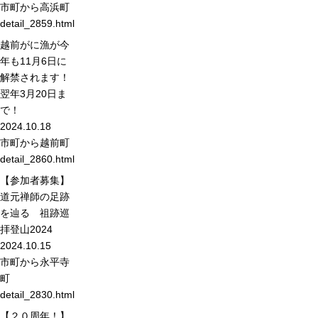
市町から
高浜町
detail_2859.html
越前がに漁が今
年も11月6日に
解禁されます！
翌年3月20日ま
で！
2024.10.18
市町から
越前町
detail_2860.html
【参加者募集】
道元禅師の足跡
を辿る 祖跡巡
拝登山2024
2024.10.15
市町から
永平寺
町
detail_2830.html
【２０周年！】