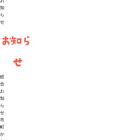
お
知
ら
せ
お知ら
せ
総
合
お
知
ら
せ
市
町
か