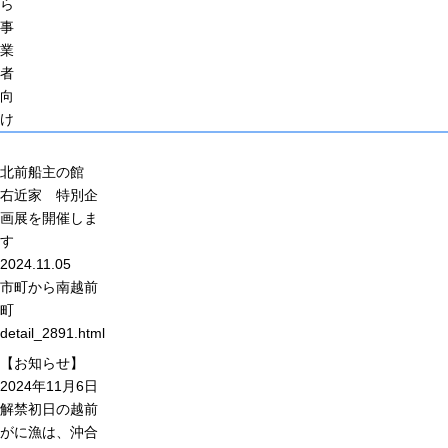
ら
事
業
者
向
け
北前船主の館
右近家 特別企
画展を開催しま
す
2024.11.05
市町から
南越前
町
detail_2891.html
【お知らせ】
2024年11月6日
解禁初日の越前
がに漁は、沖合