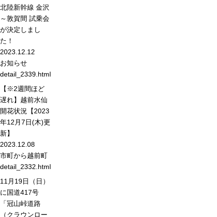
北陸新幹線 金沢
～敦賀間 試乗会
が決定しまし
た！
2023.12.12
お知らせ
detail_2339.html
【※2週間ほど
遅れ】越前水仙
開花状況【2023
年12月7日(木)更
新】
2023.12.08
市町から
越前町
detail_2332.html
11月19日（日）
に国道417号
「冠山峠道路
（クラウンロー