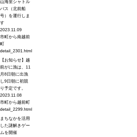
山海里シャトル
バス（北前船
号）を運行しま
す
2023.11.09
市町から
南越前
町
detail_2301.html
【お知らせ】越
前がに漁は、11
月8日朝に出漁
し9日朝に初競
り予定です。
2023.11.08
市町から
越前町
detail_2299.html
まちなかを活用
した謎解きゲー
ムを開催