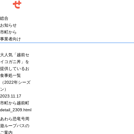
せ
総合
お知らせ
市町から
事業者向け
大人気「越前セ
イコガニ丼」を
提供しているお
食事処一覧
（2022年シーズ
ン）
2023.11.17
市町から
越前町
detail_2309.html
あわら恐竜号周
遊ループバスの
ご案内