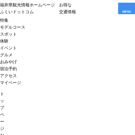
福井県観光情報ホームページ
お得な
ふくいドットコム
交通情報
MENU
特集
モデルコース
スポット
体験
イベント
グルメ
おみやげ
宿泊予約
アクセス
マイページ
ト
ッ
プ
ペ
ー
ジ