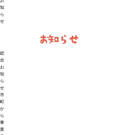
お
知
ら
せ
お知らせ
総
合
お
知
ら
せ
市
町
か
ら
事
業