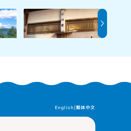
小川家
もりした
繁体中文
English