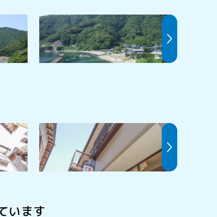
遊子海水浴場
塩坂越海
若狭神子の宿 寺本
海美宿 
ています