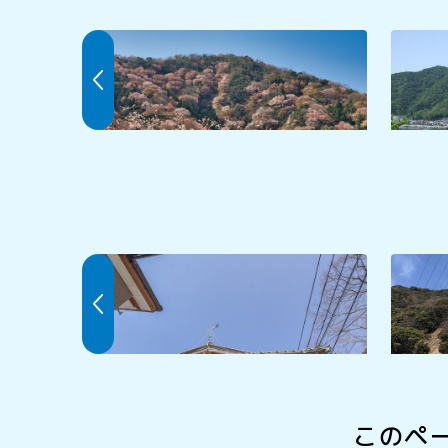
神子の山桜
神子
久介
幸楽
このペ