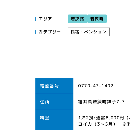
若狭路
若狭町
エリア
民宿・ペンション
カテゴリー
電話番号
0770-47-1402
住所
福井県若狭町神子7-7
料金
1泊2食:通常8,000
コイカ（3～5月） ※