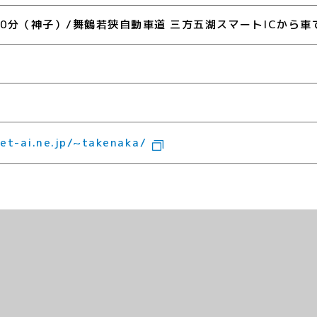
0分（神子）/舞鶴若狭自動車道 三方五湖スマートICから車で
et-ai.ne.jp/~takenaka/