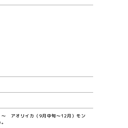
税別）～ アオリイカ（9月中旬～12月）モン
い。