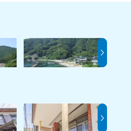
遊子海水浴場
塩坂越海
海美宿 藤乃屋
若狭神子