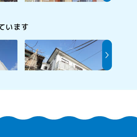
ています
はまと
小川家