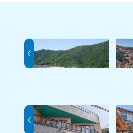
神子海水浴場
神子の
潮屋
松岡