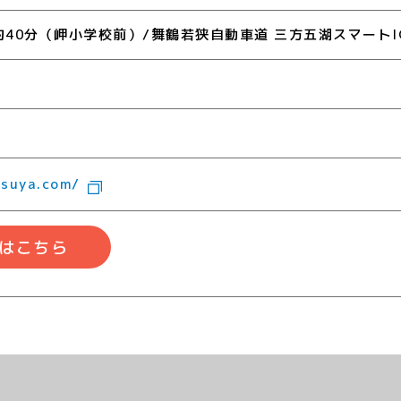
約40分（岬小学校前）/舞鶴若狭自動車道 三方五湖スマートI
isuya.com/
はこちら