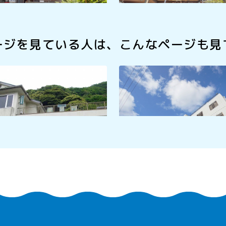
ージを見ている人は、
こんなページも見
ヱ門
徳兵衛