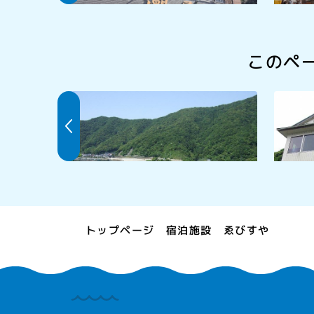
このペ
神子海水浴場
民宿市
トップページ
宿泊施設
ゑびすや