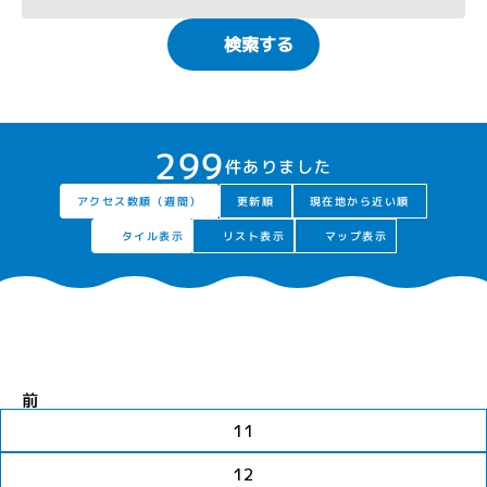
検索する
299
件ありました
アクセス数順（週間）
現在地から近い順
更新順
タイル表示
リスト表示
マップ表示
前
11
12