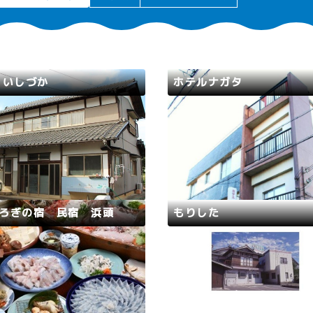
 いしづか
ホテルナガタ
路
高浜町
若狭路
小浜市
カニ・ふぐ提供できます！自家
低料金で機能的なサービスを
お米と地元で採れた魚を使った
(夕食は提供していません。
料理を提供します！
ルご利用の場合は朝食割引サ
ス)
ろぎの宿 民宿 浜頭
もりした
路
小浜市
若狭路
小浜市
に里帰りするように気軽にお越
当館は小浜の奥座敷と言われ
ださい。小浜市阿納育ちの元気
海岸にあり、一年を通して海
将がお出迎えいたします。海ま
をご提供しております。自家
いて1分の宿で、家族連れや学
ている若狭ふぐを、期間限定