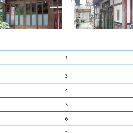
トLAN接続可能です。駐車場…
み頂けます。
路
若狭町
若狭路
小浜市
むらは集落の西、上の方にあり
若狭小浜は「トラフグ王国」
。活魚料理、フグ、カニ他、独
日本海の荒波に揉まれ、身の
サザエ飯をご宿泊のお客様にご
まったトラフグは、冬の若狭
いただきご好評いただいており
代表する味覚です。一年を通
。
鮮な地魚のお刺身を、ボリュ
っぱい提供しています。ご来
待ちいたしております。
1
3
4
5
6