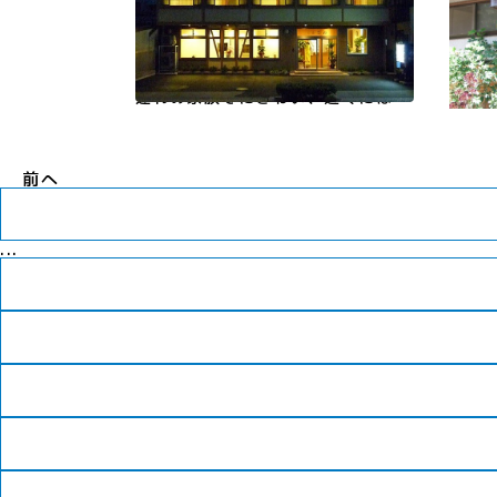
のメンテナンス（工具あり）…
ネッ
若狭路
小浜市
若狭
市街地唯一の人魚の浜海水浴場が当
まつ
家の目の前に広がり、夏にはお子様
ます
連れの家族でにぎわい、近くには小
自の
浜公園、山頂には展望台や休憩所、
賞味
三味線の音が響く三丁町通り、町並
ます
資料館、淀君の妹、常高院の寺等有
前へ
り。特に海岸のマーメイドテラスよ
り海に沈む夕日は絶景です…
...