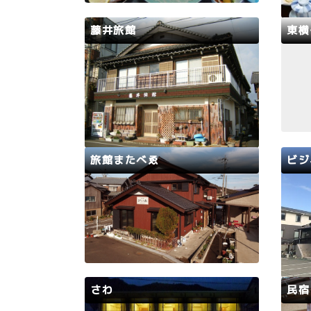
料理を味わっていただけます。波音
生さ
を聞きながら、ゆっくりお過ごしく
れま
藤井旅館
東横
ださい。
の幸
込め
おおい町
若狭路
若狭
親子二代で漁師をしているので、夏
JR
場(6～8月)はアワビ、イワガキ、
ーか
サザエなど、獲れたての貝類を用意
1分
しております。その他、底曳網や定
リー
置網で獲れた新鮮なお魚も用意して
ます
おります。
旅館またべゑ
ビジ
若狭路
美浜町
若狭
自分の家に帰ってきたような気楽な
美浜
民宿です。宿も前より少し綺麗にな
でも
りました。風呂は小さいですが2つ
す。 
有ります。魚は、お客様に合わせて
7号
市場のセリで購入するため、ピチピ
から
チの物を食べていただけます。202
じ」
さわ
民宿
2年12月にベッドルームと、自転車
食プ