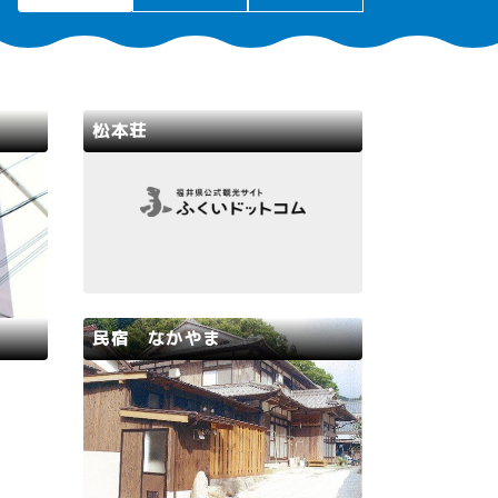
松本荘
若狭路
敦賀市
提供
○ビジネス長期の方は相談に応じま
シング
す。◎ふぐ、カニ調理はしていませ
ービ
ん。
民宿 なかやま
若狭路
小浜市
る阿納
主人の人柄に惚れ、「ホッとす
鮮料理
る」、「癒し」などを求めるお客様
養殖し
が常連となっています。
でリー