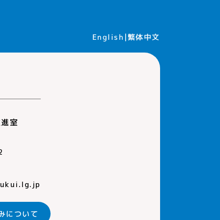
繁体中文
English
推進室
2
kui.lg.jp
みについて