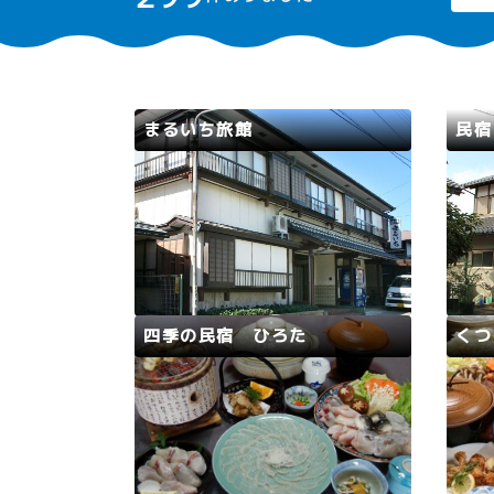
まるいち旅館
民宿
若狭路
高浜町
若狭
海が目の前のおもて-の宿です。新
冬は
鮮な海の幸をふんだんに使ったお料
製の
理をお召し上がりください。
家庭
四季の民宿 ひろた
くつ
若狭路
小浜市
若狭
当館は浜辺に建っており、海水浴や
田舎
釣りの拠点に絶好のロケーションで
しく
す。釣り船、釣りイカダもありま
な女
す。秋から冬にかけては、若狭ふぐ
で歩