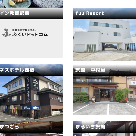
んたちが毎年、リピーターで訪
ズナブルな料金(ふぐ料理:1泊
す。若狭は一年中、美味しい海
8,900円～、ふぐづくし料理:
イン敦賀駅前
fuu Resort
が食べられるところです。丹精
食12,900円～)でご提供し
て作った自家製の野菜…
ます。また10名様以上から、
路
敦賀市
若狭路
高浜町
料…
敦賀駅から徒歩3分。敦賀インタ
福井県高浜町一棟貸しリゾー
ら車で5分。コンビニまで徒歩
タル別荘1日1組限定ocean v
。安心・快適・清潔なホテルを
のプライベート空間「ふぅ～
ズナブルな価格でご用意いたし
息つけるここにしか無い贅沢
。
の記憶に残るひとときをペッ
できます。詳しくはHP 内「
ネスホテル西郷
旅館 中村屋
ゃん同伴」をご確認の上、ご
お願いいたします。【宿一覧
路
美浜町
若狭路
美浜町
町の玄関口に位置し、ビジネス
水晶浜から車で4分。新鮮な
観光でも利用可能なホテルで
理が自慢です。所有している
JR美浜駅まで徒歩5分、国道2
で獲れた魚は鮮度抜群。活き
線沿いにあり、お食事は駐車場
ならどこにも負けません。秋
下に下りた「あなぐらももん
ニ・若狭ふぐ料理も用意して
さんにて朝食付きプラン、朝夕
す。釣船も保有しており、フ
まつむら
まるいち旅館
ランもあります。全室インター
ーからマニアの方まで幅広く