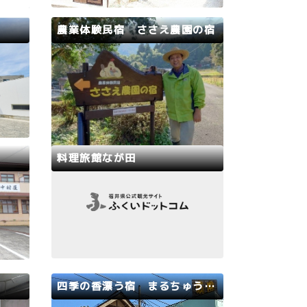
2食
1泊2
農業体験民宿 ささえ農園の宿
ており
お
若狭路
敦賀市
トレン
全国でも珍しいアニマルウェルフェ
iew
アを実践している『ささえたまご農
」と一
園』が経営する『農業体験民宿 さ
な一生
さえ農園の宿』。敦賀市の街並みを
ト同伴
一望できる旗護山の中腹にある古民
ワンち
家を改修した一棟貸し切りの宿で
料理旅館なが田
予約を
す。農園内には、鶏舎、ヤギ・ポニ
】…
ーの放牧場、BBQ場、卵やス…
若狭路
若狭町
地魚料
三方五湖と日本海の中間に位置し周
定置網
囲の自然が見事な景観を作りだして
の良さ
いる。湖と海の両方の魚が味わえ
冬はカ
る。日本海の新鮮な魚の活造り、越
おりま
前ガニや若狭フグ、三方五湖のウナ
ァミリ
ギなど四季折々の旬の味覚がいっぱ
四季の香漂う宿 まるちゅう 広田
お楽し
いです。