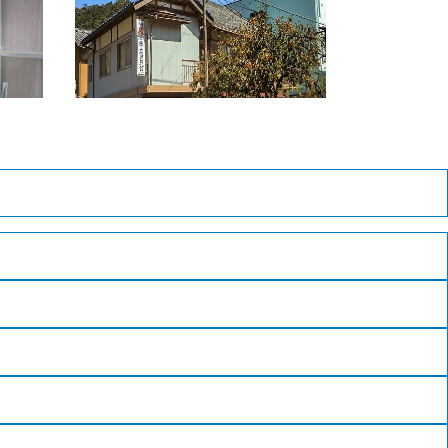
若狭路
小浜市
。冬の
洋式トイレ、洗面所付きのお部屋が
引き締
ございますので、小さなお子様やお
小浜を
年寄りの方も安心です。夏は海水浴
して新
や、当宿所有の「第八広漁丸」で釣
ームい
りも楽しめます。冬はやっぱり、自
館をお
家養殖の若狭ふぐを使ったフグ料理
がお勧めです。