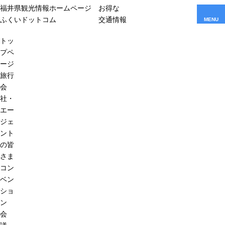
福井県観光情報ホームページ
お得な
ふくいドットコム
交通情報
MENU
トッ
プペ
ージ
旅行
会
社・
エー
ジェ
ント
の皆
さま
コン
ベン
ショ
ン
会