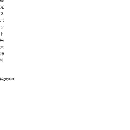
観
光
ス
ポ
ッ
ト
松
木
神
社
松木神社