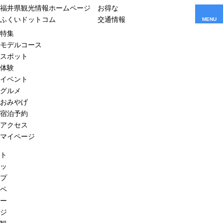
福井県観光情報ホームページ
お得な
ふくいドットコム
交通情報
MENU
特集
モデルコース
スポット
体験
イベント
グルメ
おみやげ
宿泊予約
アクセス
マイページ
ト
ッ
プ
ペ
ー
ジ