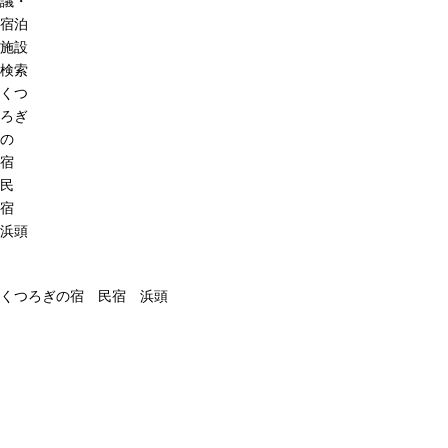
議・
宿泊
施設
検索
くつ
ろぎ
の
宿
民
宿
浜頭
くつろぎの宿 民宿 浜頭