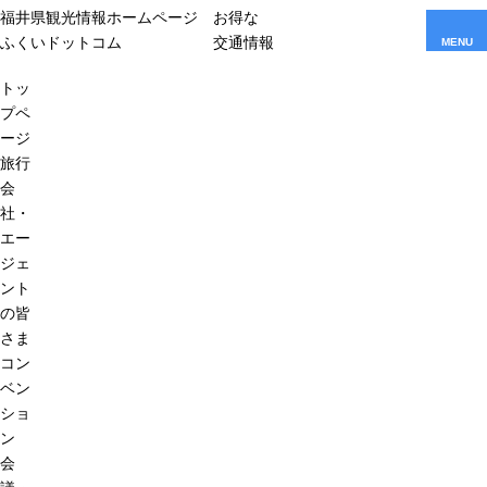
福井県観光情報ホームページ
お得な
ふくいドットコム
交通情報
MENU
トッ
プペ
ージ
旅行
会
社・
エー
ジェ
ント
の皆
さま
コン
ベン
ショ
ン
会