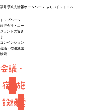
福井県観光情報ホームページ ふくいドットコム
トップページ
旅行会社・エー
ジェントの皆さ
ま
コンベンション
会議・宿泊施設
検索
会議・
宿
泊
施
設検
索