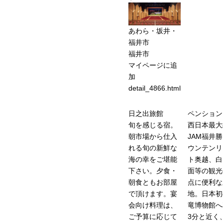
あわら・坂井・
福井市
福井市
マイページに追
加
detail_4866.html
日之出旅館
ペンション
旬を感じる宿。
西日本最大
朝市場から仕入
JAM福井
れる旬の新鮮な
ウンテンリ
海の幸をご堪能
ト奥越、白
下さい。夕食・
面等の観光
朝食ともお部屋
点に便利な
で頂けます。宴
地。日本初
会向け料理は、
竜博物館へ
ご予算に応じて
3分と近く