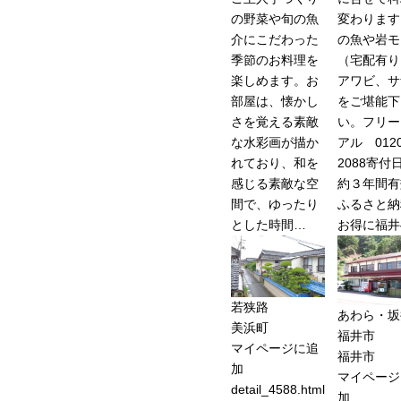
の野菜や旬の魚
変わります
介にこだわった
の魚や岩モ
季節のお料理を
（宅配有り
楽しめます。お
アワビ、サ
部屋は、懐かし
をご堪能下
さを覚える素敵
い。フリー
な水彩画が描か
アル 0120
れており、和を
2088寄付
感じる素敵な空
約３年間有
間で、ゆったり
ふるさと納
とした時間…
お得に福井
若狭路
あわら・坂
美浜町
福井市
マイページに追
福井市
加
マイページ
detail_4588.html
加