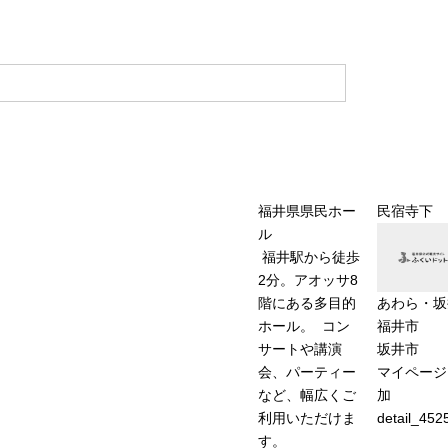
福井県県民ホー
民宿寺下
ル
福井駅から徒歩
2分。アオッサ8
あわら・坂
階にある多目的
福井市
ホール。 コン
坂井市
サートや講演
マイページ
会、パーティー
加
など、幅広くご
detail_452
利用いただけま
す。