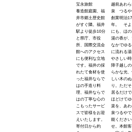
宝永旅館
越前あわら
養造館庭園、福
泉 つるや
井市郷土歴史館
創業明治1
がすぐ隣。福井
年。 そよ
駅より徒歩10分
にも、ほの
と県庁、市役
湯の香が、
所、国際交流会
なかでゆる
館へのアクセス
に流れる湯
にも便利な立地
やさしい時
です。福井の採
障子越しの
れたて食材を使
らかな光、
った福井ならで
しい木のぬ
はの手造り料
り。ただそ
理、福井ならで
居るだけで
はの丁寧な心の
ほどけてゆ
こもったサービ
楽を、あわ
スで皆様をお迎
泉つるやで
えいたします。
能ください
寄付日から約
せ。本館客