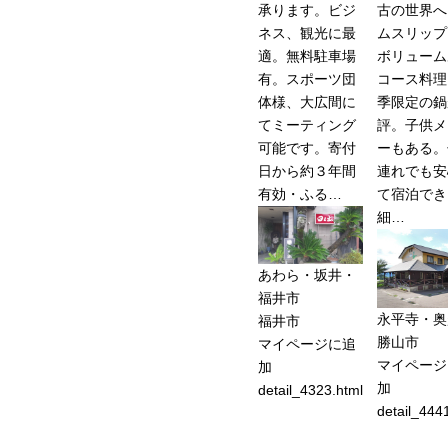
承ります。ビジ
古の世界へ
ネス、観光に最
ムスリッ
適。無料駐車場
ボリューム
有。スポーツ団
コース料理
体様、大広間に
季限定の鍋
てミーティング
評。子供メ
可能です。寄付
ーもある。
日から約３年間
連れでも安
有効・ふる…
て宿泊でき
細…
あわら・坂井・
福井市
永平寺・奥
福井市
勝山市
マイページに追
マイページ
加
加
detail_4323.html
detail_444