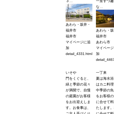
３…
一室ずつ趣
な…
あわら・坂井・
福井市
あわら・坂
福井市
福井市
マイページに追
あわら市
加
マイページ
detail_4331.html
加
detail_446
いそや
一丁来
門をくぐると、
夏は海水浴
緑と季節の花々
はカニ料理
が満開で、自慢
中季節の魚
の庭園がお客様
をお客様の
をお出迎えしま
に合せて料
す。お食事は、
たします。
ご主人手づくり
に合せて料