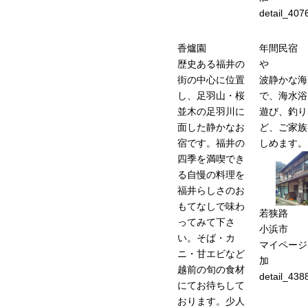
detail_407
香爐園
年間民宿 
歴史ある福井の
や
街の中心に位置
波静かな海
し、足羽山・桜
で、海水浴
並木の足羽川に
遊び、釣り
面した静かなお
ど、ご家族
宿です。福井の
しめます。
四季を満喫でき
る自慢の料理を
福井らしさのお
もてなしで味わ
若狭路
ってみて下さ
小浜市
い。そば・カ
マイページ
ニ・甘エビなど
加
越前の旬の食材
detail_438
にてお待ちして
おります。少人