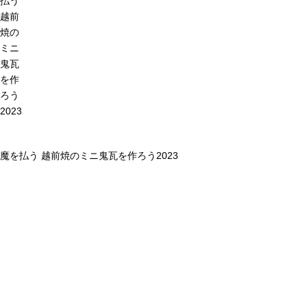
払う
越前
焼の
ミニ
鬼瓦
を作
ろう
2023
魔を払う 越前焼のミニ鬼瓦を作ろう2023