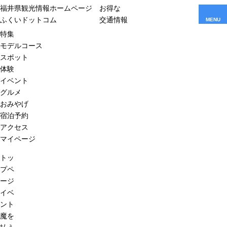
福井県観光情報ホームページ
お得な
ふくいドットコム
交通情報
MENU
特集
モデルコース
スポット
体験
イベント
グルメ
おみやげ
宿泊予約
アクセス
マイページ
トッ
プペ
ージ
イベ
ント
魔を