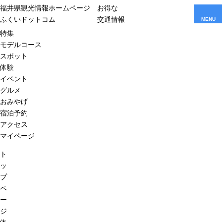
福井県観光情報ホームページ
お得な
ふくいドットコム
交通情報
MENU
特集
モデルコース
スポット
体験
イベント
グルメ
おみやげ
宿泊予約
アクセス
マイページ
ト
ッ
プ
ペ
ー
ジ