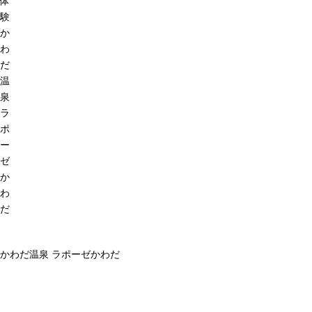
体
験
か
わ
だ
温
泉
ラ
ポ
ー
ゼ
か
わ
だ
かわだ温泉 ラポーゼかわだ