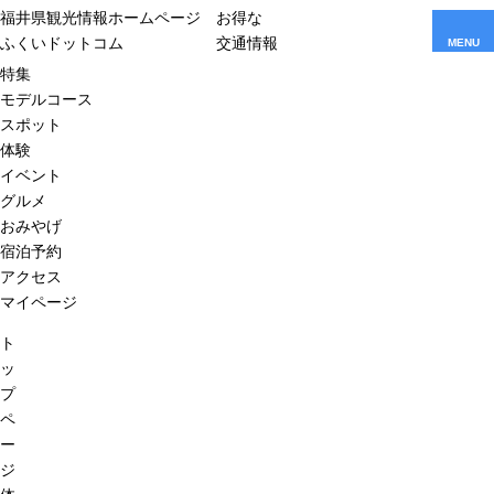
福井県観光情報ホームページ
お得な
ふくいドットコム
交通情報
MENU
特集
モデルコース
スポット
体験
イベント
グルメ
おみやげ
宿泊予約
アクセス
マイページ
ト
ッ
プ
ペ
ー
ジ