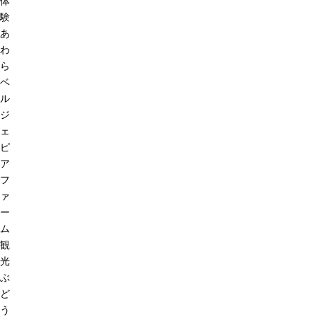
体
験
あ
わ
ら
ベ
ル
ジ
ェ
ピ
ア
フ
ァ
ー
ム
観
光
ぶ
ど
う