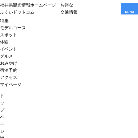
福井県観光情報ホームページ
お得な
ふくいドットコム
交通情報
MENU
特集
モデルコース
スポット
体験
イベント
グルメ
おみやげ
宿泊予約
アクセス
マイページ
ト
ッ
プ
ペ
ー
ジ