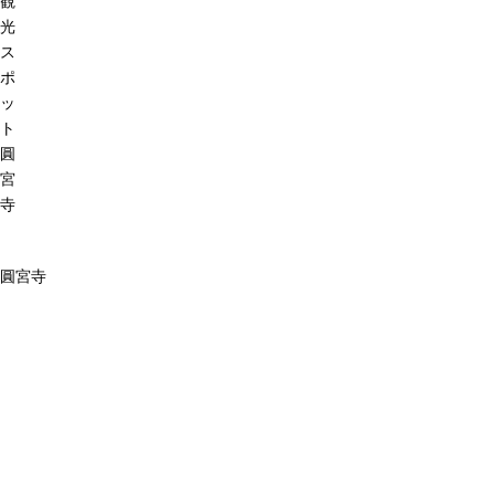
観
光
ス
ポ
ッ
ト
圓
宮
寺
圓宮寺