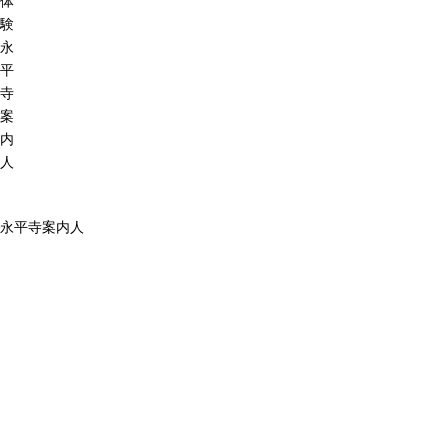
体
験
永
平
寺
案
内
人
永平寺案内人