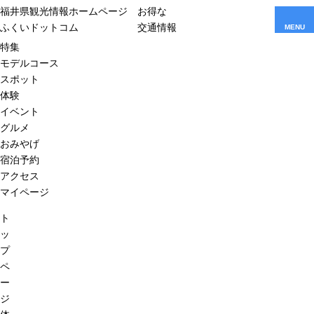
福井県観光情報ホームページ
お得な
ふくいドットコム
交通情報
MENU
特集
モデルコース
スポット
体験
イベント
グルメ
おみやげ
宿泊予約
アクセス
マイページ
ト
ッ
プ
ペ
ー
ジ