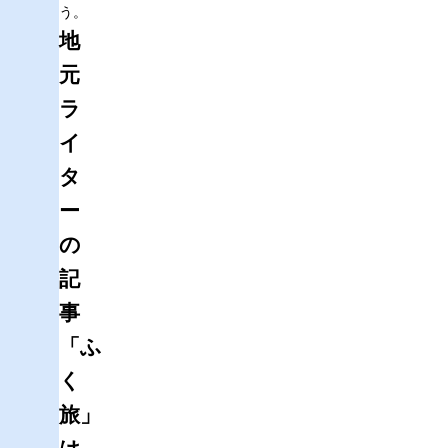
う。
地
元
ラ
イ
タ
ー
の
記
事
「ふ
く
旅」