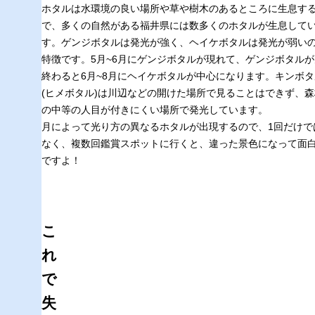
ホタルは水環境の良い場所や草や樹木のあるところに生息す
で、多くの自然がある福井県には数多くのホタルが生息して
す。ゲンジボタルは発光が強く、ヘイケボタルは発光が弱い
特徴です。5月~6月にゲンジボタルが現れて、ゲンジボタルが
終わると6月~8月にヘイケボタルが中心になります。キンボタ
(ヒメボタル)は川辺などの開けた場所で見ることはできず、森
の中等の人目が付きにくい場所で発光しています。
月によって光り方の異なるホタルが出現するので、1回だけで
なく、複数回鑑賞スポットに行くと、違った景色になって面
ですよ！
こ
れ
で
失