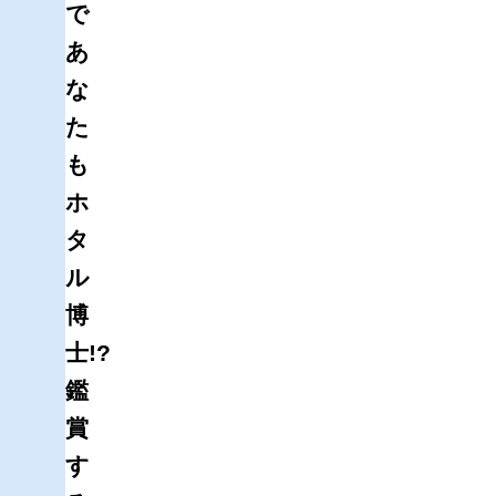
で
あ
な
た
も
ホ
タ
ル
博
士!?
鑑
賞
す