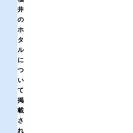
井
の
ホ
タ
ル
に
つ
い
て
掲
載
さ
れ