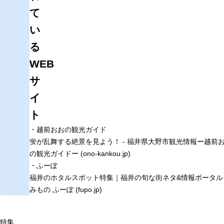
て
い
る
WEB
サ
イ
ト
・越前おおの観光ガイド
蛍が乱舞する絶景を見よう！ - 福井県大野市観光情報ー越前
の観光ガイドー (ono-kankou.jp)
・ふーぽ
福井のホタルスポット特集｜福井の旬な街ネタ&情報ポータル
みもの ふーぽ (fupo.jp)
特集