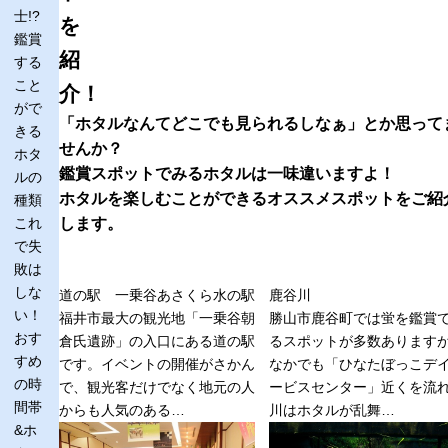
士!?
を
鑑賞
紹
する
こと
介！
がで
「ホタルなんてどこでも見られるしなぁ」とか思って
きる
せんか？
ホタ
鑑賞スポットでみるホタルは一味違いますよ！
ルの
ホタルを楽しむことができるオススメスポットをご紹
種類
これ
します。
で失
敗は
しな
道の駅 一乗谷あさくら水の駅
鹿谷川
い！
福井市最大の観光地「一乗谷朝
勝山市鹿谷町では蛍を鑑賞
おす
倉氏遺跡」の入口にある道の駅
るスポットが多数あります
すめ
です。イベントの開催がさかん
なかでも「ひなたぼっこデ
の時
で、観光客だけでなく地元の人
ービスセンター」近くを流
間帯
からも人気のある…
川はホタルが乱舞…
&ホ