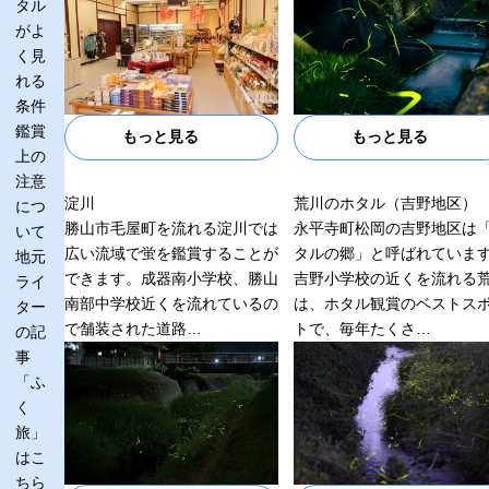
タル
がよ
く見
れる
条件
鑑賞
もっと見る
もっと見る
上の
注意
淀川
荒川のホタル（吉野地区）
につ
勝山市毛屋町を流れる淀川では
永平寺町松岡の吉野地区は
いて
広い流域で蛍を鑑賞することが
タルの郷」と呼ばれていま
地元
できます。成器南小学校、勝山
吉野小学校の近くを流れる
ライ
南部中学校近くを流れているの
は、ホタル観賞のベストス
ター
で舗装された道路…
トで、毎年たくさ…
の記
事
「ふ
く
旅」
はこ
ちら