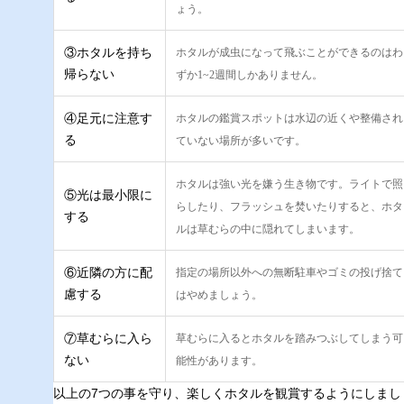
ょう。
③ホタルを持ち
ホタルが成虫になって飛ぶことができるのはわ
帰らない
ずか1~2週間しかありません。
④足元に注意す
ホタルの鑑賞スポットは水辺の近くや整備され
る
ていない場所が多いです。
ホタルは強い光を嫌う生き物です。ライトで照
⑤光は最小限に
らしたり、フラッシュを焚いたりすると、ホタ
する
ルは草むらの中に隠れてしまいます。
⑥近隣の方に配
指定の場所以外への無断駐車やゴミの投げ捨て
慮する
はやめましょう。
⑦草むらに入ら
草むらに入るとホタルを踏みつぶしてしまう可
ない
能性があります。
以上の7つの事を守り、楽しくホタルを観賞するようにしまし