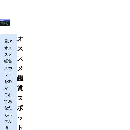
オ
目次
ス
オス
スメ
ス
鑑賞
メ
スポ
ット
鑑
を紹
賞
介！
これ
ス
であ
ポ
なた
もホ
ッ
タル
ト
博