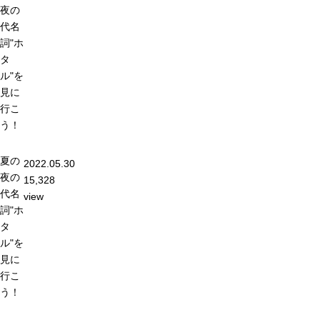
夜の
代名
詞"ホ
タ
ル"を
見に
行こ
う！
夏の
2022.05.30
夜の
15,328
代名
view
詞"ホ
タ
ル"を
見に
行こ
う！