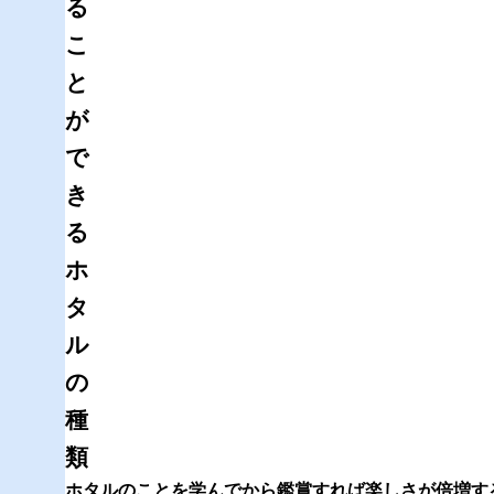
る
こ
と
が
で
き
る
ホ
タ
ル
の
種
類
ホタルのことを学んでから鑑賞すれば楽しさが倍増す