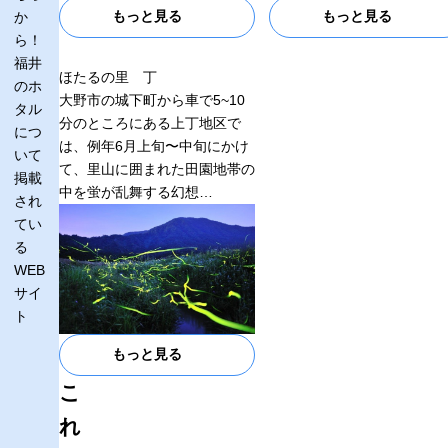
もっと見る
もっと見る
か
ら！
福井
ほたるの里 丁
のホ
大野市の城下町から車で5~10
タル
分のところにある上丁地区で
につ
は、例年6月上旬〜中旬にかけ
いて
て、里山に囲まれた田園地帯の
掲載
中を蛍が乱舞する幻想…
され
てい
る
WEB
サイ
ト
もっと見る
こ
れ