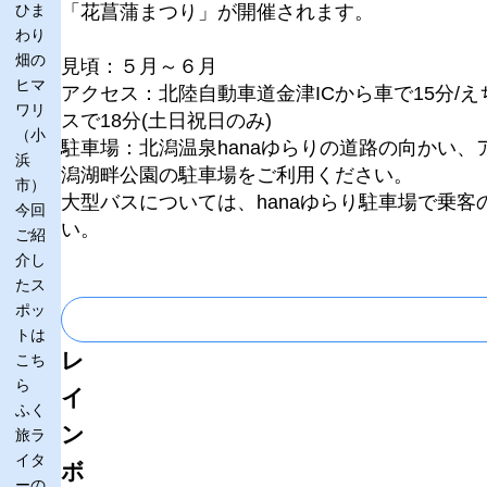
ひま
「花菖蒲まつり」が開催されます。
わり
畑の
見頃：５月～６月
ヒマ
アクセス：北陸自動車道金津ICから車で15分/
ワリ
スで18分(土日祝日のみ)
（小
駐車場：北潟温泉hanaゆらりの道路の向かい
浜
潟湖畔公園の駐車場をご利用ください。
市）
大型バスについては、hanaゆらり駐車場で乗
今回
い。
ご紹
介し
たス
ポッ
トは
レ
こち
ら
イ
ふく
ン
旅ラ
イタ
ボ
ーの