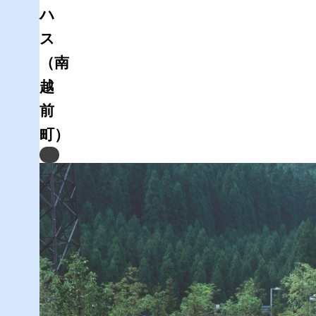
ハ
ス
（南
越
前
町）
Previous