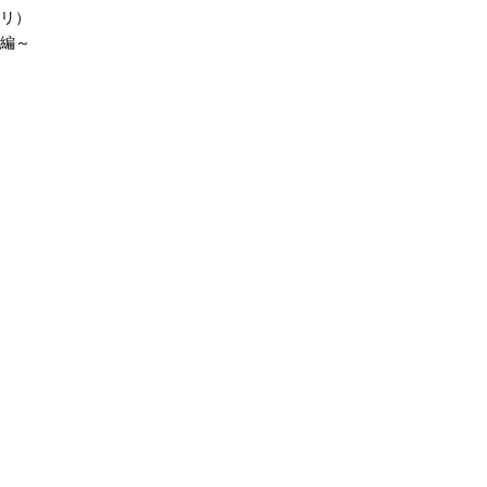
リ）
編～