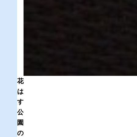
花
は
す
公
園
の