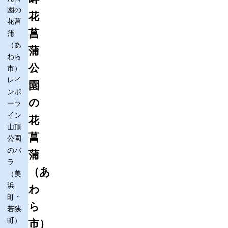
園の
花
花菖
菖
蒲
（あ
蒲
わら
公
市）
レイ
園
ンボ
の
ーラ
イン
花
山頂
菖
公園
のバ
蒲
ラ
（あ
（美
浜
わ
町・
ら
若狭
町）
市）