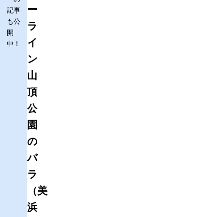
ー
記事
も公
ラ
開
イ
中！
ン
山
頂
公
園
の
バ
ラ
（美
浜