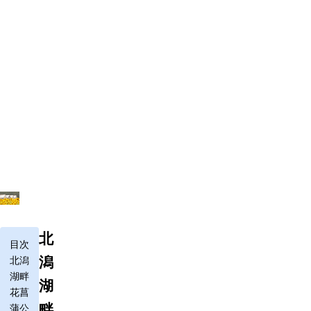
北
目次
潟
北潟
湖畔
湖
花菖
畔
蒲公