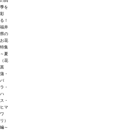
の四
季を
彩
る！
福井
県の
お花
特集
～夏
（花
菖
蒲・
バ
ラ・
ハ
ス・
ヒマ
ワ
リ）
編～