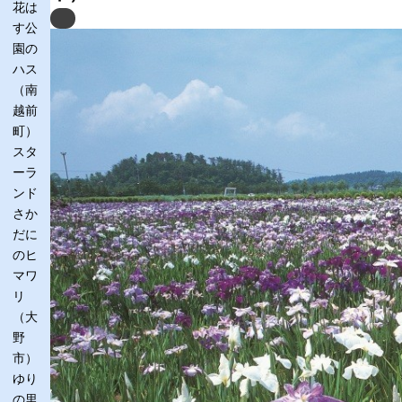
花は
Previous
す公
園の
ハス
（南
越前
町）
スタ
ーラ
ンド
さか
だに
のヒ
マワ
リ
（大
野
市）
ゆり
の里