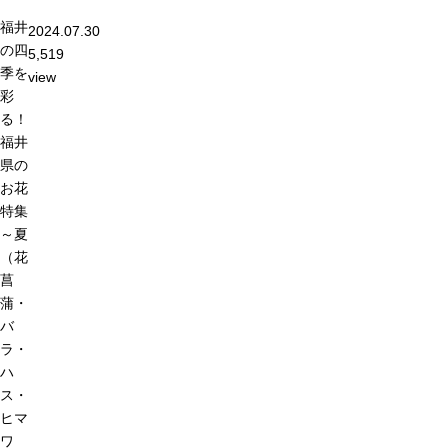
福井
2024.07.30
の四
5,519
季を
view
彩
る！
福井
県の
お花
特集
～夏
（花
菖
蒲・
バ
ラ・
ハ
ス・
ヒマ
ワ