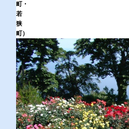
町・
若
狭
町）