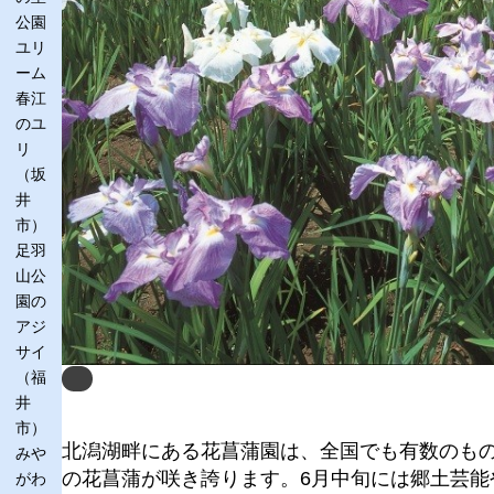
公園
ユリ
ーム
春江
のユ
リ
（坂
井
市）
足羽
山公
園の
アジ
サイ
（福
Next
井
市）
北潟湖畔にある花菖蒲園は、全国でも有数のもので
みや
の花菖蒲が咲き誇ります。6月中旬には郷土芸能
がわ