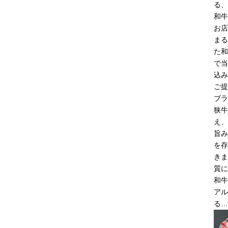
る、
和牛
お店
まる
た和
で当
込み
ご提
ブラ
狭牛
え、
旨み
を存
きま
質に
和牛
アル
る…