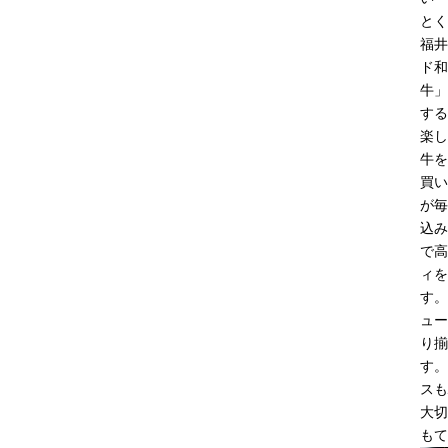
とく
福井
ド和
牛」
する
楽し
牛を
買い
が毎
込み
で高
ィを
す。
ュー
り揃
す。
スも
大切
もて