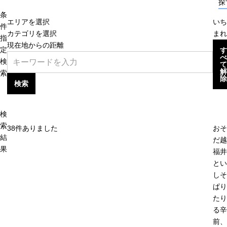
探
条
エリアを選択
いち
件
カテゴリを選択
まれ
指
現在地からの距離
定
す
べ
検
て
解
索
除
検索
検
索
38
件ありました
おそ
結
だ越
果
福井
とい
しそ
ぱり
たり
る辛
前、