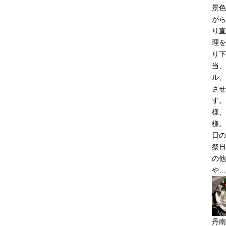
景色
がら
り直
理を
り下
当、
ル、
させ
す。
様、
様。
日の
祭日
の他
や…
丹南