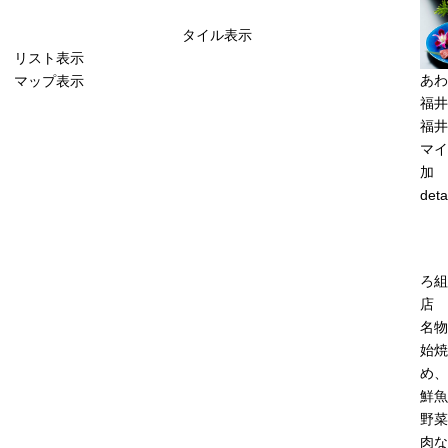
タイル表示
リスト表示
あわ
マップ表示
福井
福井
マイ
加
deta
ろ組
店
名物
始焼
め、
鮮魚
野菜
肉な