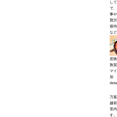
して
で、
事や
贅沢
接待
など
若狭
敦賀
マイ
加
deta
万葉
越前
里内
す。