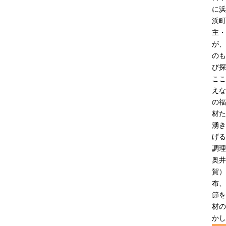
に浜
浜町
主・
が、
のも
び探
ここ
えな
の福
材た
湧き
げる
調理
奥井
賀）
布、
節を
材の
かし