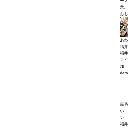
ース
意。
おも
あわ
福井
福井
マイ
加
deta
黒毛
い・
ン 
福井