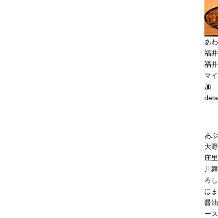
あわ
福井
福井
マイ
加
deta
あぶ
大野
庄里
川舞
ろし
ほま
醤油
ース