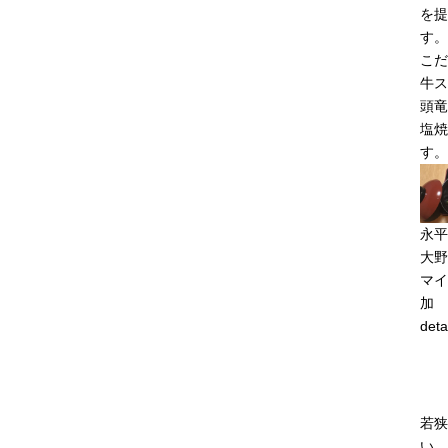
を提
す。
こだ
牛ス
頭竜
塩焼
す。
永平
大野
マイ
加
deta
若狭
い 