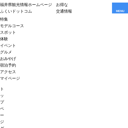
福井県観光情報ホームページ
お得な
ふくいドットコム
交通情報
MENU
特集
モデルコース
スポット
体験
イベント
グルメ
おみやげ
宿泊予約
アクセス
マイページ
ト
ッ
プ
ペ
ー
ジ