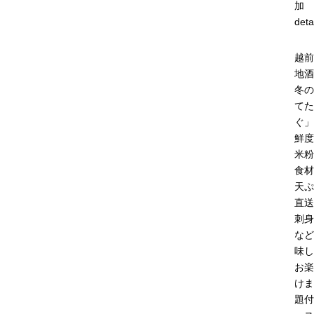
加
deta
越前
地酒
冬の
てた
ぐ」
鮮度
米粉
食材
天ぷ
直送
刺身
など
味し
お楽
けま
題付