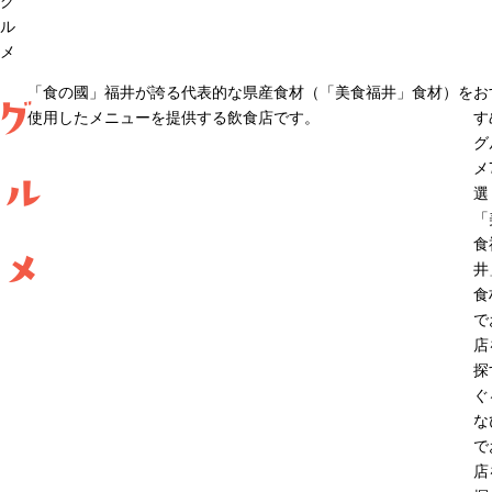
グ
ル
メ
「食の國」福井が誇る代表的な県産食材（「美食福井」食材）を
お
グ
使用したメニューを提供する飲食店です。
す
グ
メ
ル
選
「
食
メ
井
食
で
店
探
ぐ
な
で
店