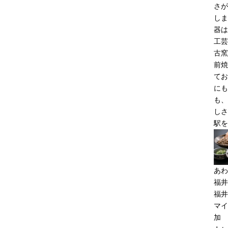
さが
しま
器は
工芸
古窯
前焼
てお
にも
も、
しさ
駅を
あわ
福井
福井
マイ
加