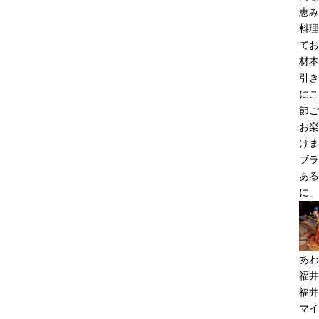
恵み
料理
てお
材本
引き
にこ
節ご
お楽
けま
ブラ
ある
に」
あわ
福井
福井
マイ