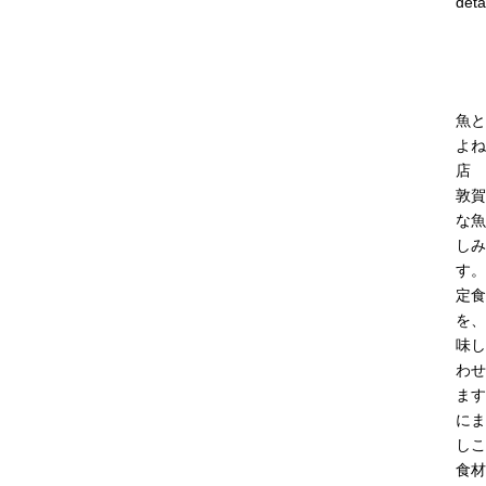
deta
魚と
よね
店
敦賀
な魚
しみ
す。
定食
を、
味し
わせ
ます
にま
しこ
食材