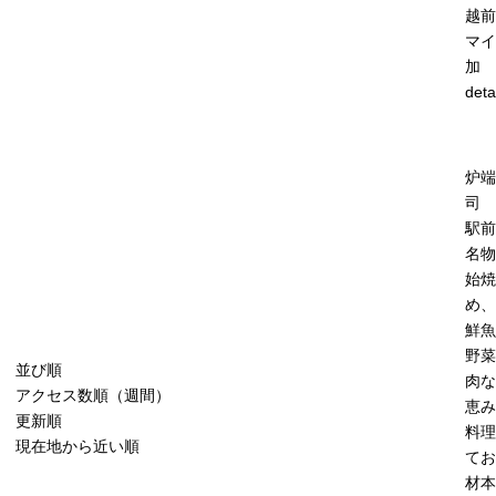
越前
マイ
加
deta
炉端
司 
駅前
名物
始焼
め、
鮮魚
野菜
並び順
肉な
アクセス数順（週間）
恵み
更新順
料理
現在地から近い順
てお
材本