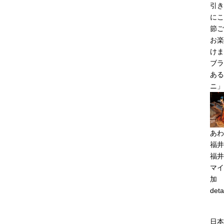
引き
にこ
節ご
お楽
けま
ブラ
ある
ニ」
あわ
福井
福井
マイ
加
deta
日本