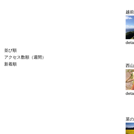
越前
deta
並び順
アクセス数順（週間）
新着順
西山
deta
菜の