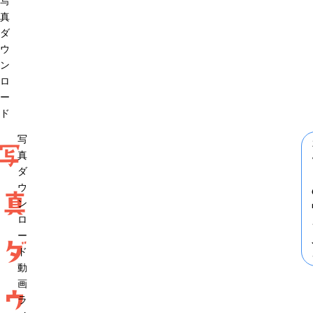
写
真
ダ
ウ
ン
ロ
ー
ド
写
写
真
ダ
ウ
真
ン
ロ
ー
ダ
ド
動
画
ウ
ラ