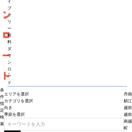
イ
ブ
ン
ラ
リ
ー
ロ
有
料
ダ
ー
ウ
ン
ロ
ド
ー
ド
条
エリアを選択
丹南
件
カテゴリを選択
鯖江
指
向き
越前
定
季節を選択
越前
検
南越
索
町