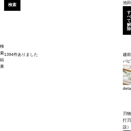
池田
検索
す
べ
て
解
除
検
索
1394
件ありました
越
結
パピ
果
deta
刃物
打刃
設）