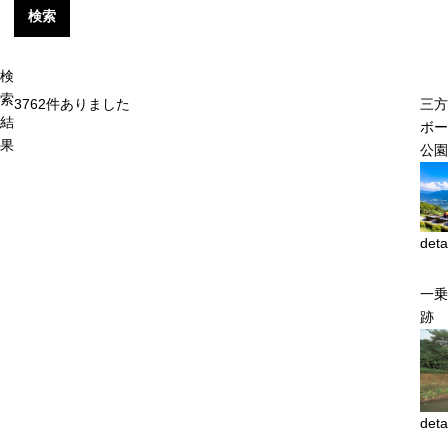
検索
検
索
3762
件ありました
三方
結
ボー
果
公園
deta
一乗
跡
deta