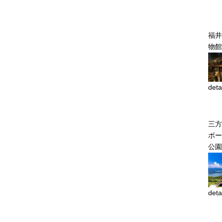
福井
物館
deta
三方
ボー
公
deta