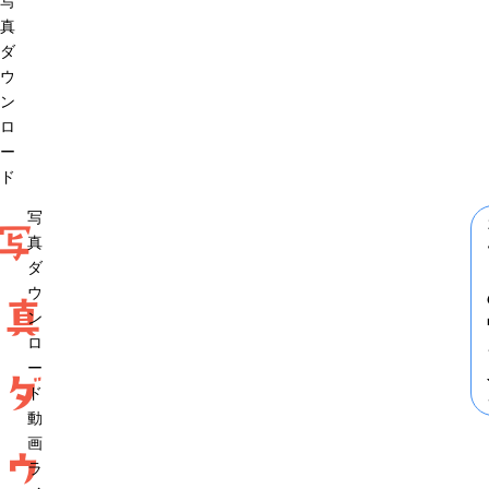
写
真
ダ
ウ
ン
ロ
ー
ド
写
写
真
ダ
ウ
真
ン
ロ
ー
ダ
ド
動
画
ウ
ラ