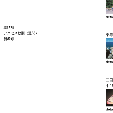
deta
並び順
アクセス数順（週間）
東尋
新着順
deta
三国
中2
deta