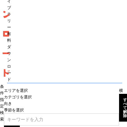
イ
ブ
ン
ラ
リ
ー
ロ
有
料
ダ
ー
ウ
ン
ロ
ド
ー
ド
条
エリアを選択
横
件
カテゴリを選択
指
す
向き
べ
定
て
季節を選択
解
検
除
索