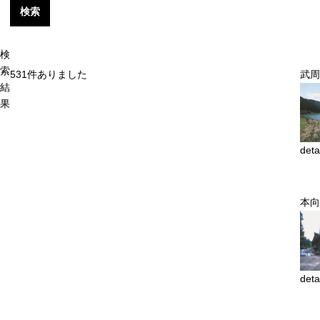
検索
検
索
531
件ありました
武周
結
果
deta
本向
deta