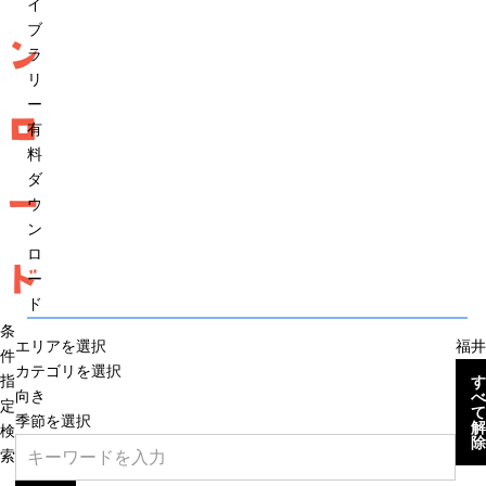
イ
ブ
ン
ラ
リ
ー
ロ
有
料
ダ
ー
ウ
ン
ロ
ド
ー
ド
条
エリアを選択
福井
件
カテゴリを選択
指
す
向き
べ
定
て
季節を選択
解
検
除
索