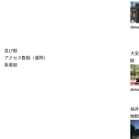
deta
並び順
大安
アクセス数順（週間）
験
新着順
deta
福井
物館