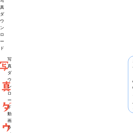
写
真
ダ
ウ
ン
ロ
ー
ド
写
写
真
ダ
ウ
真
ン
ロ
ー
ダ
ド
動
画
ウ
ラ