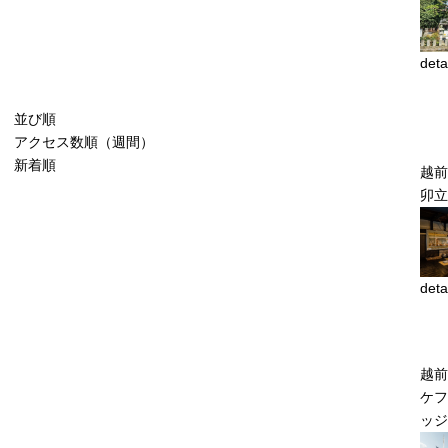
deta
並び順
アクセス数順（週間）
新着順
越
卯立
deta
越前
ケフ
ッジ