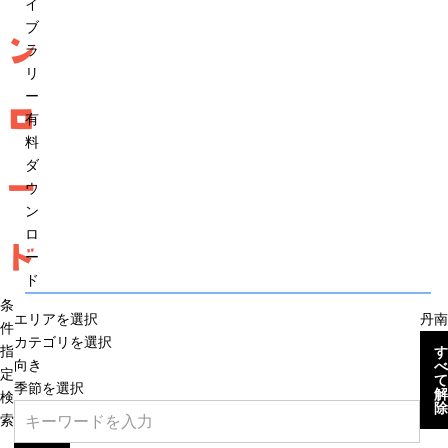
イ
ブ
ン
ラ
リ
ー
ロ
有
料
ダ
ー
ウ
ン
ロ
ド
ー
ド
条
エリアを選択
丹南
件
カテゴリを選択
指
す
向き
べ
定
て
季節を選択
解
検
除
索