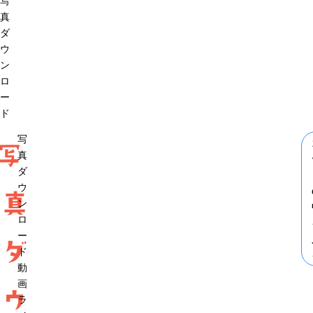
写
真
ダ
ウ
ン
ロ
ー
ド
写
写
真
ダ
ウ
真
ン
ロ
ー
ダ
ド
動
画
ウ
ラ