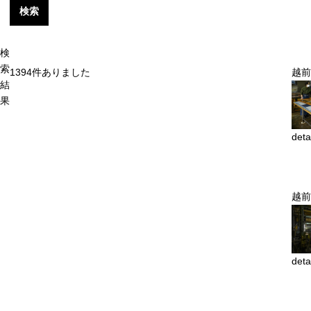
検索
検
索
1394
件ありました
越前
結
果
deta
越前
deta