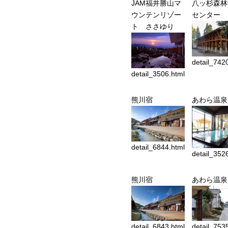
JAM福井勝山マ
八ッ杉森林
ウンテンリゾー
センター
ト ささゆり
detail_742
detail_3506.html
熊川宿
あわら温泉
detail_6844.html
detail_352
熊川宿
あわら温泉
detail_6843.html
detail_753