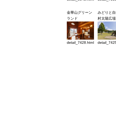
金華山グリーン
みどりと自
ランド
村太陽広場
detail_7428.html
detail_742