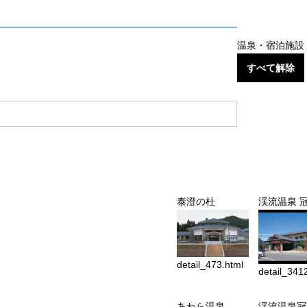
温泉・宿泊施設
すべて解除
泰澄の杜
渓流温泉 
detail_473.html
detail_341
あわら温泉
渓流温泉冠