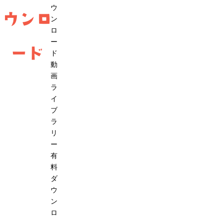
ウ
ウンロ
ン
ロ
ー
ード
ド
動
画
ラ
イ
ブ
ラ
リ
ー
有
料
ダ
ウ
ン
ロ