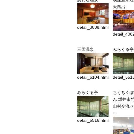
天風呂
detail_3838.html
detail_408
三国温泉
みらくる亭
detail_5104.html
detail_551
みらくる亭
ちくちくぼ
ん 坂井市
山村交流セ
ー
detail_5516.html