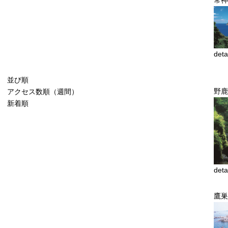
deta
並び順
野鹿
アクセス数順（週間）
新着順
deta
鷹巣