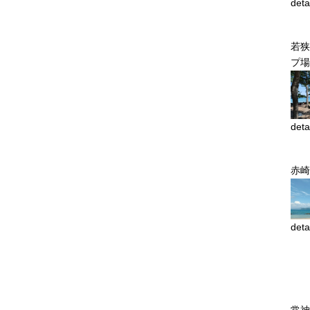
deta
若狭
プ場
deta
赤崎
deta
常神