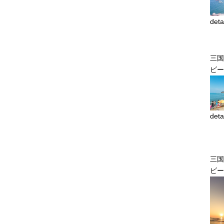
deta
三国
ビー
deta
三国
ビー