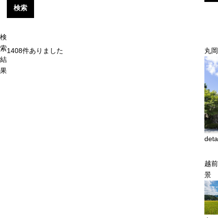
検索
検
索
1408
件ありました
丸岡
結
果
deta
越前
景