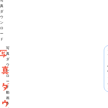
写
真
ダ
ウ
ン
ロ
ー
ド
写
写
真
ダ
ウ
真
ン
ロ
ー
ダ
ド
動
画
ウ
ラ