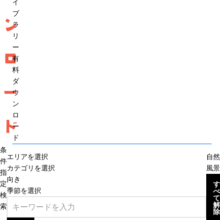
イ
ブ
ン
ラ
リ
ー
ロ
有
料
ダ
ー
ウ
ン
ロ
ド
ー
ド
条
エリアを選択
自然
件
カテゴリを選択
風景
指
向き
定
す
季節を選択
べ
検
て
解
索
除