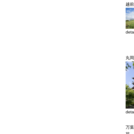
越前
deta
丸岡
deta
万葉
苑 