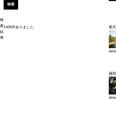
検索
検
索
1408
件ありました
紫式
結
果
deta
越前
deta