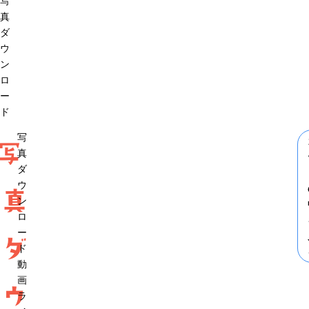
写
真
ダ
ウ
ン
ロ
ー
ド
写
写
真
ダ
ウ
真
ン
ロ
ー
ダ
ド
動
画
ウ
ラ