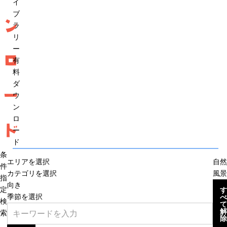
イ
ブ
ン
ラ
リ
ー
ロ
有
料
ダ
ー
ウ
ン
ロ
ド
ー
ド
条
エリアを選択
自然
件
カテゴリを選択
風景
指
向き
定
す
季節を選択
べ
検
て
解
索
除