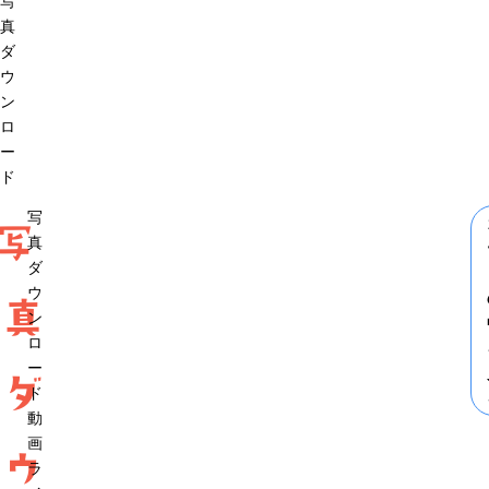
写
真
ダ
ウ
ン
ロ
ー
ド
写
写
真
ダ
ウ
真
ン
ロ
ー
ダ
ド
動
画
ウ
ラ