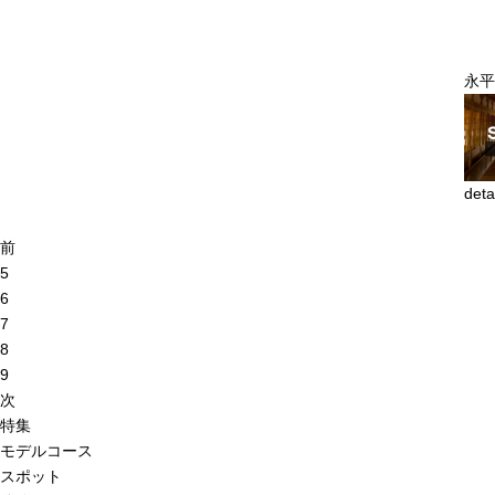
永平
deta
前
5
6
7
8
9
次
特集
モデルコース
スポット