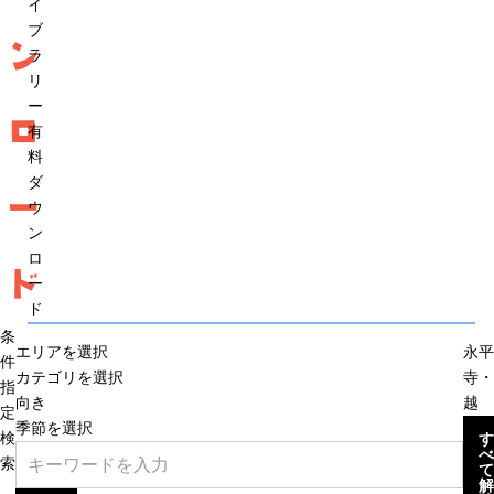
イ
ブ
ン
ラ
リ
ー
ロ
有
料
ダ
ー
ウ
ン
ロ
ド
ー
ド
条
エリアを選択
永平
件
カテゴリを選択
寺・
指
向き
越
定
季節を選択
検
す
べ
索
て
解