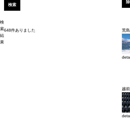
除
検索
検
索
648
件ありました
荒島
結
果
deta
越前
deta