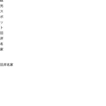
観
光
ス
ポ
ッ
ト
旧
岸
名
家
旧岸名家