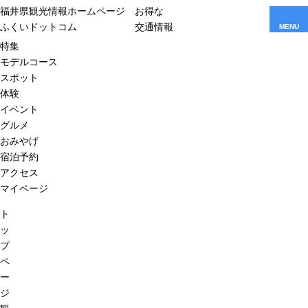
福井県観光情報ホームページ
お得な
ふくいドットコム
交通情報
MENU
特集
モデルコース
スポット
体験
イベント
グルメ
おみやげ
宿泊予約
アクセス
マイページ
ト
ッ
プ
ペ
ー
ジ