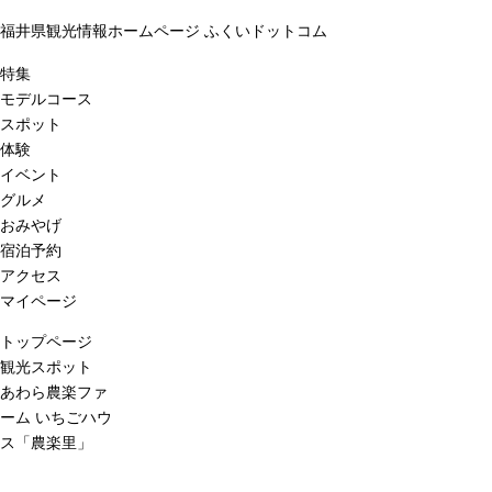
福井県観光情報ホームページ ふくいドットコム
特集
モデルコース
スポット
体験
イベント
グルメ
おみやげ
宿泊予約
アクセス
マイページ
トップページ
観光スポット
あわら農楽ファ
ーム いちごハウ
ス「農楽里」