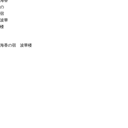
海香
の
宿
波華
楼
海香の宿 波華楼