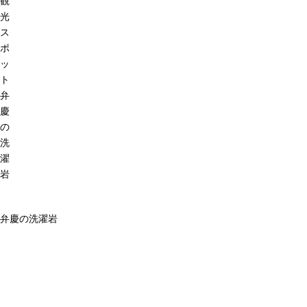
観
光
ス
ポ
ッ
ト
弁
慶
の
洗
濯
岩
弁慶の洗濯岩