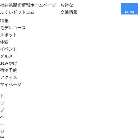
福井県観光情報ホームページ
お得な
ふくいドットコム
交通情報
MENU
特集
モデルコース
スポット
体験
イベント
グルメ
おみやげ
宿泊予約
アクセス
マイページ
ト
ッ
プ
ペ
ー
ジ