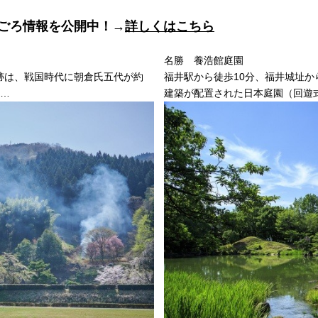
ごろ情報を公開中！→
詳しくはこちら
名勝 養浩館庭園
跡は、戦国時代に朝倉氏五代が約
福井駅から徒歩10分、福井城址か
家…
建築が配置された日本庭園（回遊