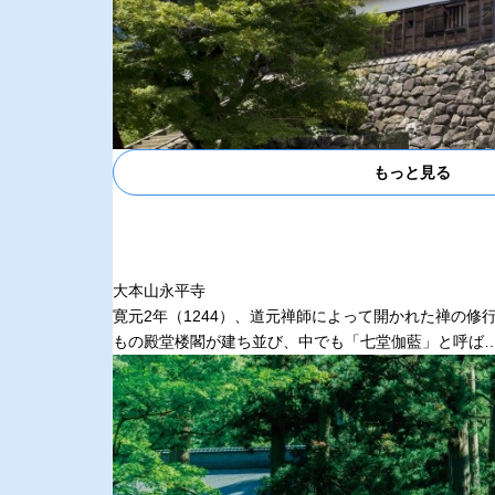
もっと見る
大本山永平寺
寛元2年（1244）、道元禅師によって開かれた禅の修
もの殿堂楼閣が建ち並び、中でも「七堂伽藍」と呼ば