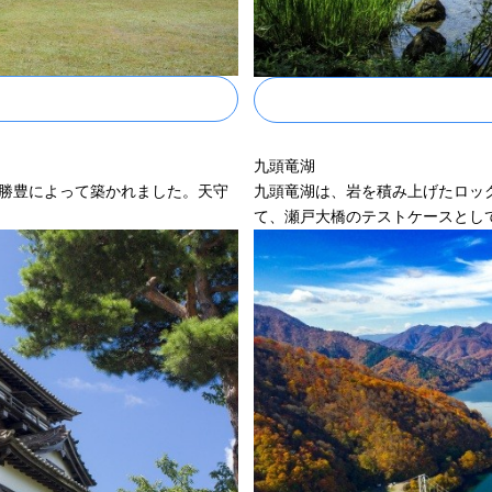
九頭竜湖
甥、勝豊によって築かれました。天守
九頭竜湖は、岩を積み上げたロッ
て、瀬戸大橋のテストケースとし