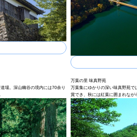
万葉の里 味真野苑
行道場。深山幽谷の境内には70余り
万葉集にゆかりの深い味真野苑で
…
賞でき、秋には紅葉に囲まれなが