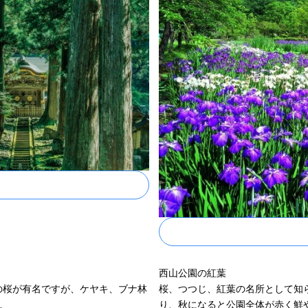
西山公園の紅葉
の桜が有名ですが、ケヤキ、ブナ林
桜、つつじ、紅葉の名所として知ら
…
り、秋になると公園全体が赤く鮮