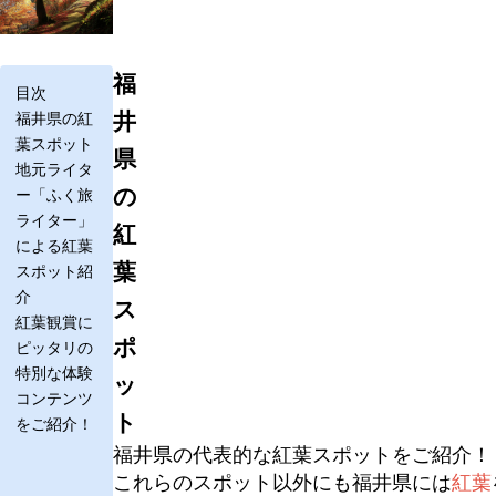
福
目次
井
福井県の紅
葉スポット
県
地元ライタ
の
ー「ふく旅
ライター」
紅
による紅葉
葉
スポット紹
介
ス
紅葉観賞に
ポ
ピッタリの
特別な体験
ッ
コンテンツ
ト
をご紹介！
福井県の代表的な紅葉スポットをご紹介！
これらのスポット以外にも福井県には
紅葉