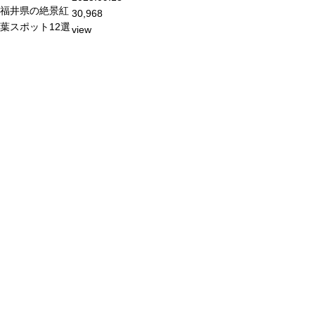
福井県の絶景紅
30,968
葉スポット12選
view