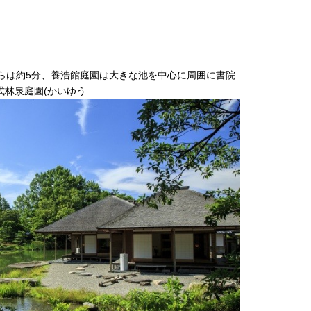
らは約5分、養浩館庭園は大きな池を中心に周囲に書院
式林泉庭園(かいゆう…