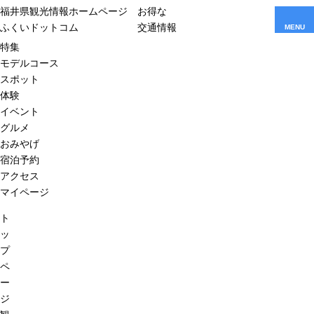
福井県観光情報ホームページ
お得な
ふくいドットコム
交通情報
MENU
特集
モデルコース
スポット
体験
イベント
グルメ
おみやげ
宿泊予約
アクセス
マイページ
ト
ッ
プ
ペ
ー
ジ