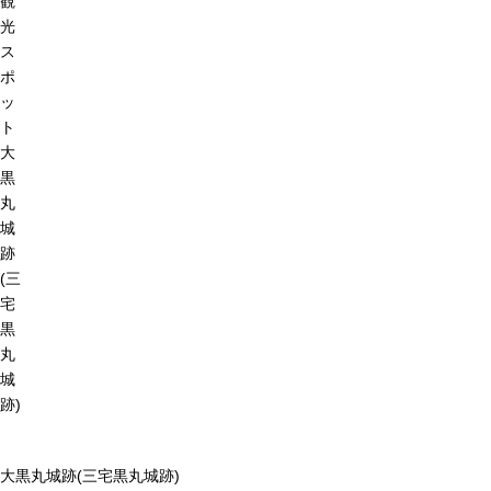
観
光
ス
ポ
ッ
ト
大
黒
丸
城
跡
(三
宅
黒
丸
城
跡)
大黒丸城跡(三宅黒丸城跡)