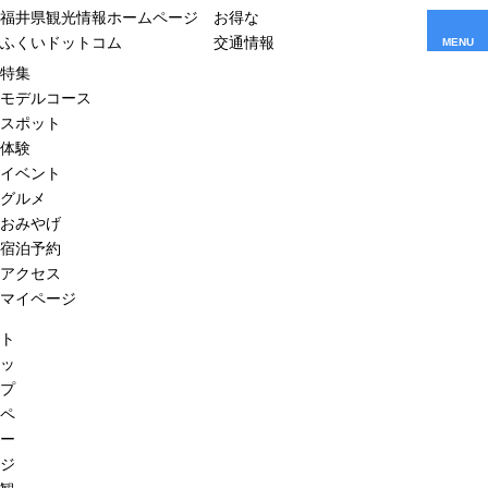
福井県観光情報ホームページ
お得な
ふくいドットコム
交通情報
MENU
特集
モデルコース
スポット
体験
イベント
グルメ
おみやげ
宿泊予約
アクセス
マイページ
ト
ッ
プ
ペ
ー
ジ