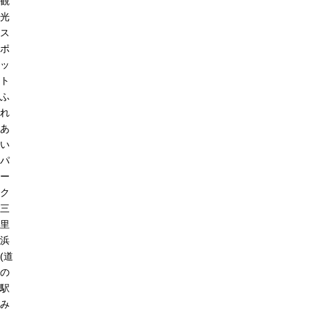
観
光
ス
ポ
ッ
ト
ふ
れ
あ
い
パ
ー
ク
三
里
浜
(道
の
駅
み