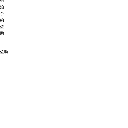
宿
泊
予
約
佐
助
佐助