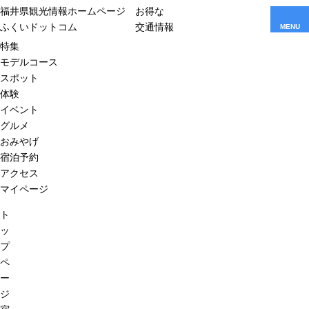
福井県観光情報ホームページ
お得な
ふくいドットコム
交通情報
MENU
特集
モデルコース
スポット
体験
イベント
グルメ
おみやげ
宿泊予約
アクセス
マイページ
ト
ッ
プ
ペ
ー
ジ